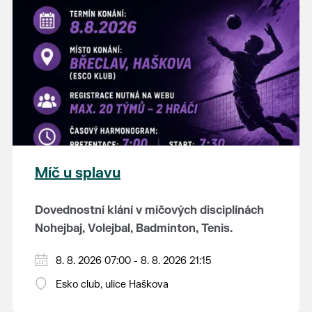
K tanci a poslechu bude hrát DH
Lanžhotčané.
Těšíme se na Vás!
Míč u splavu
Dovednostní klání v míčových disciplínách
Nohejbaj, Volejbal, Badminton, Tenis.
Zúčastnit se může max. 20 dvojčlenných
8. 8. 2026 07:00 - 8. 8. 2026 21:15
týmů - každý tým si zahraje min. 4 západy od
Esko club, ulice Haškova
každého sportu ve skupině.