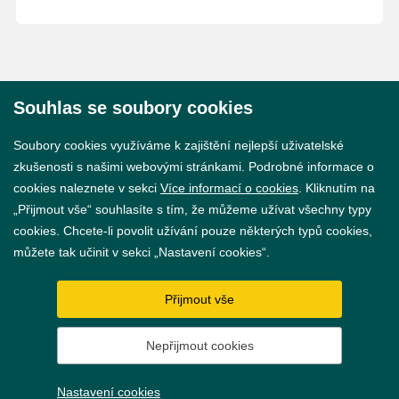
Souhlas se soubory cookies
© 2026 Město Břeclav
Soubory cookies využíváme k zajištění nejlepší uživatelské
zkušenosti s našimi webovými stránkami. Podrobné informace o
cookies naleznete v sekci
Více informací o cookies
. Kliknutím na
„Přijmout vše“ souhlasíte s tím, že můžeme užívat všechny typy
cookies. Chcete-li povolit užívání pouze některých typů cookies,
Prohlášení o přístupnosti
můžete tak učinit v sekci „Nastavení cookies“.
GDPR
Přijmout vše
Nastavení cookies
Nepřijmout cookies
Vytvořil
webProgress
Nastavení cookies