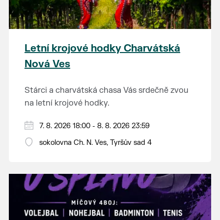
Letní krojové hodky Charvátská
Nová Ves
Stárci a charvátská chasa Vás srdečně zvou
na letní krojové hodky.
PÁTEK 7. srpna
7. 8. 2026 18:00 - 8. 8. 2026 23:59
18:00 - ruční stavění máje
sokolovna Ch. N. Ves, Tyršův sad 4
SOBOTA 8. srpna
14:00 - krojový průvod pro stárky od
hostince “U Buvola”
16:00 - odpolední zábava na sokolovně
21:00 - večerní zábava