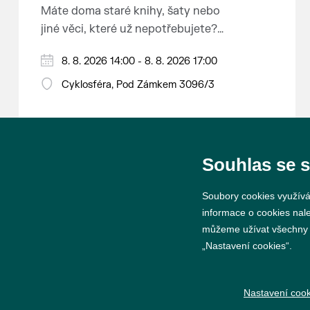
Máte doma staré knihy, šaty nebo
jiné věci, které už nepotřebujete?
Malujete, vyrábíte šperky,
8. 8. 2026 14:00 - 8. 8. 2026 17:00
náušnice nebo cokoliv jiného?
Chcete se zbavit staré sbírky, která
Cyklosféra, Pod Zámkem 3096/3
zbytečně leží na půdě? Překáží
vám ve skříni staré / nevhodné /
svatební dary? Anebo byste rádi
našli poklady za pár korun?
Souhlas se 
Prodejce prosíme tradičně o
Soubory cookies využívá
příchod 30 minut před začátkem,
informace o cookies nal
aby si vše na prodejních místech
můžeme užívat všechny ty
stihli přichystat. Pokud plánujete
„Nastavení cookies“.
© 2026 Město Břeclav
přijít a chcete rezervovat prodejní
místo, potvrďte prosím účast přes
Nastavení cook
email petr.vlasak@breclav.eu nebo