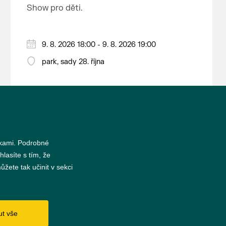
nejrozsáhlejší parkově upravená
Show pro děti.
krajina na světě, která je zapsána
na Seznam světového přírodního a
kulturního dědictví UNESCO.
9. 8. 2026 18:00 - 9. 8. 2026 19:00
park, sady 28. října
nkami. Podrobné
hlasíte s tím, že
žete tak učinit v sekci
s
ut vše