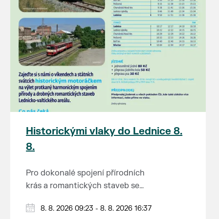
Historickými vlaky do Lednice 8.
8.
Pro dokonalé spojení přírodních
krás a romantických staveb se
Lednicko-valtickému areálu
Od 1. května do 28. září vás o
8. 8. 2026 09:23 - 8. 8. 2026 16:37
přezdívá Zahrada Evropy. Na výlet