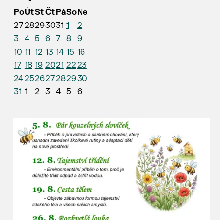
Po
Út
St
Čt
Pá
So
Ne
27
28
29
30
31
1
2
3
4
5
6
7
8
9
10
11
12
13
14
15
16
17
18
19
20
21
22
23
24
25
26
27
28
29
30
31
1
2
3
4
5
6