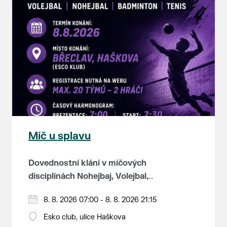
Míč u splavu
Dovednostní klání v míčových
disciplínách Nohejbaj, Volejbal,
Badminton, Tenis.
Zúčastnit se může max. 20
8. 8. 2026 07:00 - 8. 8. 2026 21:15
dvojčlenných týmů - každý tým si
Esko club, ulice Haškova
zahraje min. 4 západy od každého