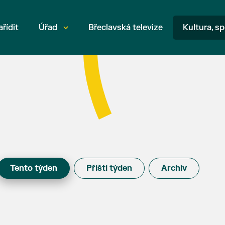
ařídit
Úřad
Břeclavská televize
Kultura, sp
Tento týden
Příští týden
Archiv