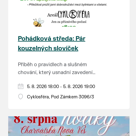
Pohádková středa: Pár
kouzelných slovíček
Příběh o pravidlech a slušném
chování, který usnadní zavedení
školkové rutiny a adaptaci dětí na
Hraje se jen za příznivého počasí.
5. 8. 2026 18:00 - 5. 8. 2026 19:00
nové prostředí.
Vstupné dobrovolné.
Cyklosféra, Pod Zámkem 3096/3