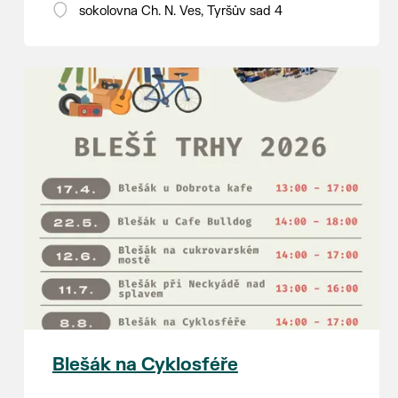
18:00 - ruční stavění máje
sokolovna Ch. N. Ves, Tyršův sad 4
SOBOTA 8. srpna
14:00 - krojový průvod pro stárky
od hostince “U Buvola”
16:00 - odpolední zábava na
sokolovně
21:00 - večerní zábava
K tanci a poslechu bude hrát DH
Lanžhotčané.
Těšíme se na Vás!
Blešák na Cyklosféře