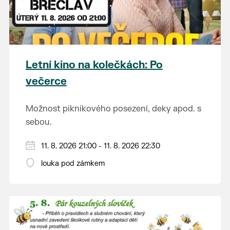
Letní kino na kolečkách: Po
večerce
Možnost piknikového posezení, deky apod. s
sebou.
V případě nepřízně počasí se promítání ruší.
11. 8. 2026 21:00 - 11. 8. 2026 22:30
Kino otevřeno hodinu před promítáním,
louka pod zámkem
hrajeme po setmění.
Vstupné 150 Kč.