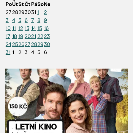
Po
Út
St
Čt
Pá
So
Ne
27
28
29
30
31
1
2
3
4
5
6
7
8
9
10
11
12
13
14
15
16
17
18
19
20
21
22
23
24
25
26
27
28
29
30
31
1
2
3
4
5
6