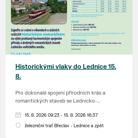
Historickými vlaky do Lednice 15.
8.
Pro dokonalé spojení přírodních krás a
romantických staveb se Lednicko-
valtickému areálu přezdívá Zahrada Evropy.
Od 1. května do 28. září vás o víkendech a
15. 8. 2026 09:23 - 15. 8. 2026 16:37
Na výlet do této malebné krajiny na jihu
svátcích mezi Břeclaví a Lednicí sveze
Moravy se vydejte stylově – historickým
železniční trať Břeclav - Lednice a zpět
historický motoráček z 50. let minulého
motorovým vlakem.