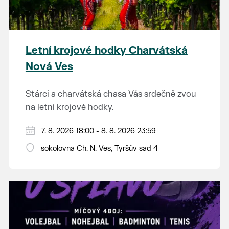
Letní krojové hodky Charvátská
Nová Ves
Stárci a charvátská chasa Vás srdečně zvou
na letní krojové hodky.
PÁTEK 7. srpna
7. 8. 2026 18:00 - 8. 8. 2026 23:59
18:00 - ruční stavění máje
sokolovna Ch. N. Ves, Tyršův sad 4
SOBOTA 8. srpna
14:00 - krojový průvod pro stárky od
hostince “U Buvola”
16:00 - odpolední zábava na sokolovně
21:00 - večerní zábava