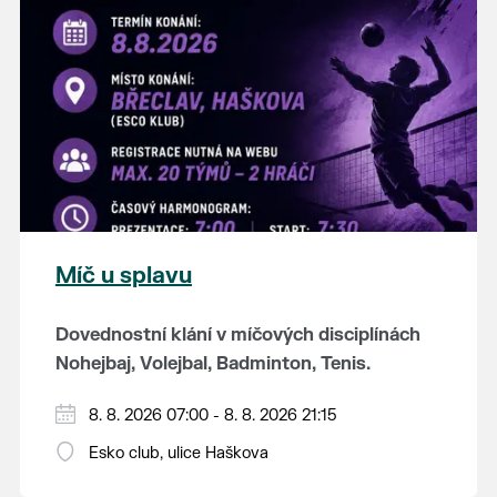
K tanci a poslechu bude hrát DH
Lanžhotčané.
Těšíme se na Vás!
Míč u splavu
Dovednostní klání v míčových disciplínách
Nohejbaj, Volejbal, Badminton, Tenis.
Zúčastnit se může max. 20 dvojčlenných
8. 8. 2026 07:00 - 8. 8. 2026 21:15
týmů - každý tým si zahraje min. 4 západy od
Esko club, ulice Haškova
každého sportu ve skupině.