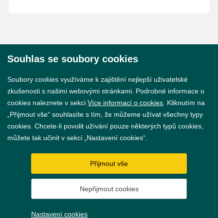
Souhlas se soubory cookies
© 2026 Město Břeclav
Soubory cookies využíváme k zajištění nejlepší uživatelské
zkušenosti s našimi webovými stránkami. Podrobné informace o
cookies naleznete v sekci
Více informací o cookies
. Kliknutím na
„Přijmout vše“ souhlasíte s tím, že můžeme užívat všechny typy
cookies. Chcete-li povolit užívání pouze některých typů cookies,
Prohlášení o přístupnosti
můžete tak učinit v sekci „Nastavení cookies“.
GDPR
Přijmout vše
Nastavení cookies
Nepřijmout cookies
Vytvořil
webProgress
Nastavení cookies