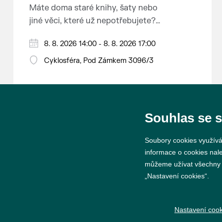
Máte doma staré knihy, šaty nebo
jiné věci, které už nepotřebujete?
Malujete, vyrábíte šperky,
8. 8. 2026 14:00 - 8. 8. 2026 17:00
náušnice nebo cokoliv jiného?
Chcete se zbavit staré sbírky, která
Cyklosféra, Pod Zámkem 3096/3
zbytečně leží na půdě? Překáží
vám ve skříni staré / nevhodné /
svatební dary? Anebo byste rádi
našli poklady za pár korun?
Souhlas se 
Prodejce prosíme tradičně o
Soubory cookies využívá
příchod 30 minut před začátkem,
informace o cookies nal
aby si vše na prodejních místech
můžeme užívat všechny ty
stihli přichystat. Pokud plánujete
„Nastavení cookies“.
© 2026 Město Břeclav
přijít a chcete rezervovat prodejní
místo, potvrďte prosím účast přes
Nastavení cook
email petr.vlasak@breclav.eu nebo