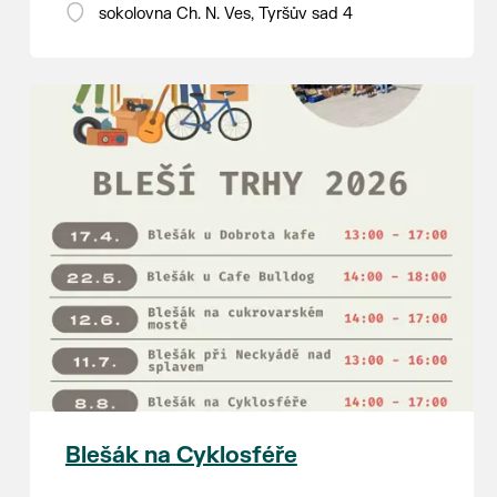
18:00 - ruční stavění máje
sokolovna Ch. N. Ves, Tyršův sad 4
SOBOTA 8. srpna
14:00 - krojový průvod pro stárky
od hostince “U Buvola”
16:00 - odpolední zábava na
sokolovně
21:00 - večerní zábava
K tanci a poslechu bude hrát DH
Lanžhotčané.
Těšíme se na Vás!
Blešák na Cyklosféře