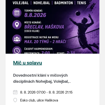
Míč u splavu
Dovednostní klání v míčových
disciplínách Nohejbaj, Volejbal,
Badminton, Tenis.
Zúčastnit se může max. 20
8. 8. 2026 07:00 - 8. 8. 2026 21:15
dvojčlenných týmů - každý tým si
Esko club, ulice Haškova
zahraje min. 4 západy od každého