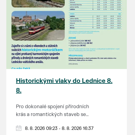
Historickými vlaky do Lednice 8.
8.
Pro dokonalé spojení přírodních
krás a romantických staveb se
Lednicko-valtickému areálu
Od 1. května do 28. září vás o
8. 8. 2026 09:23 - 8. 8. 2026 16:37
přezdívá Zahrada Evropy. Na výlet