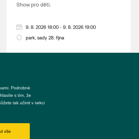
nejrozsáhlejší parkově upravená
Show pro děti.
krajina na světě, která je zapsána
na Seznam světového přírodního a
kulturního dědictví UNESCO.
9. 8. 2026 18:00 - 9. 8. 2026 19:00
park, sady 28. října
nkami. Podrobné
hlasíte s tím, že
žete tak učinit v sekci
s
ut vše