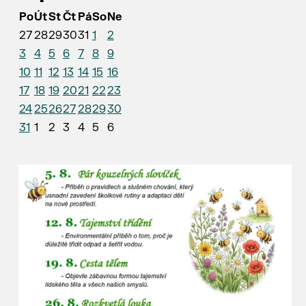
Po
Út
St
Čt
Pá
So
Ne
27
28
29
30
31
1
2
3
4
5
6
7
8
9
10
11
12
13
14
15
16
17
18
19
20
21
22
23
24
25
26
27
28
29
30
31
1
2
3
4
5
6