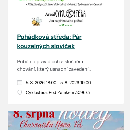
Pohádková středa: Pár
kouzelných slovíček
Příběh o pravidlech a slušném
chování, který usnadní zavedení
školkové rutiny a adaptaci dětí na
Hraje se jen za příznivého počasí.
5. 8. 2026 18:00 - 5. 8. 2026 19:00
nové prostředí.
Vstupné dobrovolné.
Cyklosféra, Pod Zámkem 3096/3