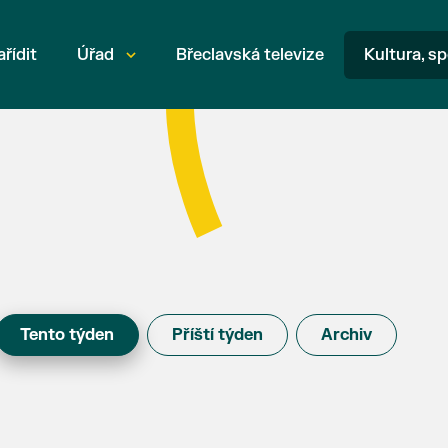
ařídit
Úřad
Břeclavská televize
Kultura, sp
Tento týden
Příští týden
Archiv