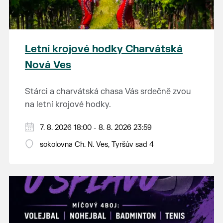
Letní krojové hodky Charvátská
Nová Ves
Stárci a charvátská chasa Vás srdečně zvou
na letní krojové hodky.
PÁTEK 7. srpna
7. 8. 2026 18:00 - 8. 8. 2026 23:59
18:00 - ruční stavění máje
sokolovna Ch. N. Ves, Tyršův sad 4
SOBOTA 8. srpna
14:00 - krojový průvod pro stárky od
hostince “U Buvola”
16:00 - odpolední zábava na sokolovně
21:00 - večerní zábava