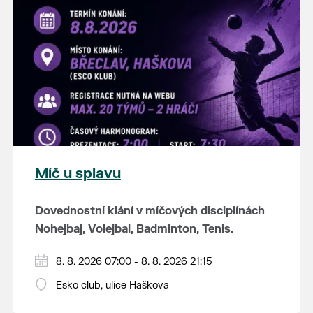
K tanci a poslechu bude hrát DH
Lanžhotčané.
Těšíme se na Vás!
Míč u splavu
Dovednostní klání v míčových disciplínách
Nohejbaj, Volejbal, Badminton, Tenis.
Zúčastnit se může max. 20 dvojčlenných
8. 8. 2026 07:00 - 8. 8. 2026 21:15
týmů - každý tým si zahraje min. 4 západy od
Esko club, ulice Haškova
každého sportu ve skupině.