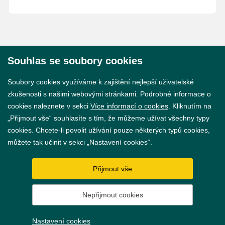
Souhlas se soubory cookies
© 2026 Město Břeclav
Soubory cookies využíváme k zajištění nejlepší uživatelské
zkušenosti s našimi webovými stránkami. Podrobné informace o
cookies naleznete v sekci
Více informací o cookies
. Kliknutím na
„Přijmout vše“ souhlasíte s tím, že můžeme užívat všechny typy
cookies. Chcete-li povolit užívání pouze některých typů cookies,
Prohlášení o přístupnosti
můžete tak učinit v sekci „Nastavení cookies“.
GDPR
Přijmout vše
Nastavení cookies
Nepřijmout cookies
Vytvořil
webProgress
Nastavení cookies