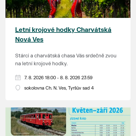
Letní krojové hodky Charvátská
Nová Ves
Stárci a charvátská chasa Vás srdečně zvou
na letní krojové hodky.
PÁTEK 7. srpna
7. 8. 2026 18:00 - 8. 8. 2026 23:59
18:00 - ruční stavění máje
sokolovna Ch. N. Ves, Tyršův sad 4
SOBOTA 8. srpna
14:00 - krojový průvod pro stárky od
hostince “U Buvola”
16:00 - odpolední zábava na sokolovně
21:00 - večerní zábava