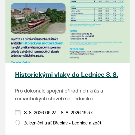
K tanci a poslechu bude hrát DH
Lanžhotčané.
Těšíme se na Vás!
Historickými vlaky do Lednice 8. 8.
Pro dokonalé spojení přírodních krás a
romantických staveb se Lednicko-
valtickému areálu přezdívá Zahrada Evropy.
Od 1. května do 28. září vás o víkendech a
8. 8. 2026 09:23 - 8. 8. 2026 16:37
Na výlet do této malebné krajiny na jihu
svátcích mezi Břeclaví a Lednicí sveze
Moravy se vydejte stylově – historickým
železniční trať Břeclav - Lednice a zpět
historický motoráček z 50. let minulého
motorovým vlakem.