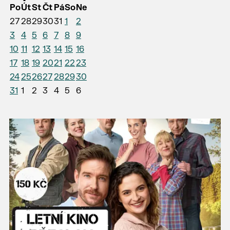
Po
Út
St
Čt
Pá
So
Ne
27
28
29
30
31
1
2
3
4
5
6
7
8
9
10
11
12
13
14
15
16
17
18
19
20
21
22
23
24
25
26
27
28
29
30
31
1
2
3
4
5
6