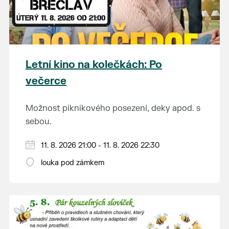
Letní kino na kolečkách: Po
večerce
Možnost piknikového posezení, deky apod. s
sebou.
V případě nepřízně počasí se promítání ruší.
11. 8. 2026 21:00 - 11. 8. 2026 22:30
Kino otevřeno hodinu před promítáním,
louka pod zámkem
hrajeme po setmění.
Vstupné 150 Kč.