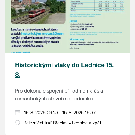
Historickými vlaky do Lednice 15.
8.
Pro dokonalé spojení přírodních krás a
romantických staveb se Lednicko-
valtickému areálu přezdívá Zahrada Evropy.
Od 1. května do 28. září vás o víkendech a
15. 8. 2026 09:23 - 15. 8. 2026 16:37
Na výlet do této malebné krajiny na jihu
svátcích mezi Břeclaví a Lednicí sveze
Moravy se vydejte stylově – historickým
železniční trať Břeclav - Lednice a zpět
historický motoráček z 50. let minulého
motorovým vlakem.