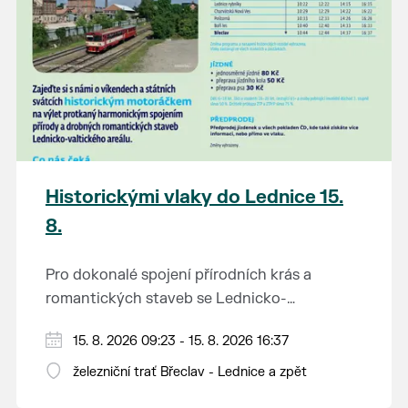
Historickými vlaky do Lednice 15.
8.
Pro dokonalé spojení přírodních krás a
romantických staveb se Lednicko-
valtickému areálu přezdívá Zahrada Evropy.
Od 1. května do 28. září vás o víkendech a
15. 8. 2026 09:23 - 15. 8. 2026 16:37
Na výlet do této malebné krajiny na jihu
svátcích mezi Břeclaví a Lednicí sveze
Moravy se vydejte stylově – historickým
železniční trať Břeclav - Lednice a zpět
historický motoráček z 50. let minulého
motorovým vlakem.