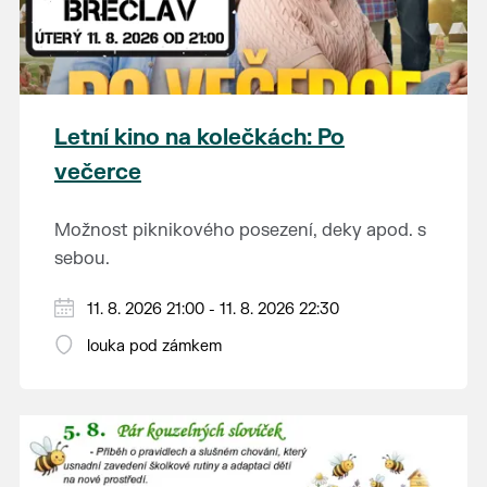
Letní kino na kolečkách: Po
večerce
Možnost piknikového posezení, deky apod. s
sebou.
V případě nepřízně počasí se promítání ruší.
11. 8. 2026 21:00 - 11. 8. 2026 22:30
Kino otevřeno hodinu před promítáním,
louka pod zámkem
hrajeme po setmění.
Vstupné 150 Kč.