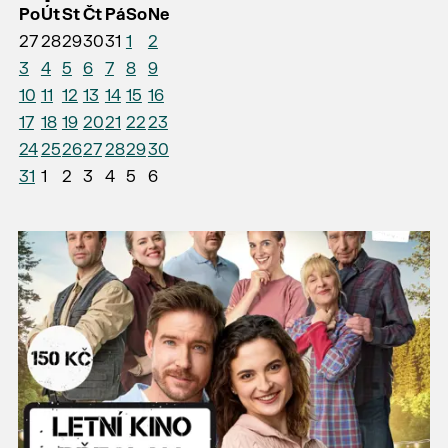
Po
Út
St
Čt
Pá
So
Ne
27
28
29
30
31
1
2
3
4
5
6
7
8
9
10
11
12
13
14
15
16
17
18
19
20
21
22
23
24
25
26
27
28
29
30
31
1
2
3
4
5
6