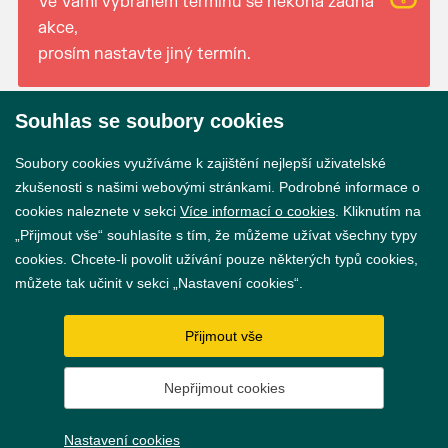
Ve Vámi vybraném termínu se nekoná žádná
akce,
prosím nastavte jiný termín.
Souhlas se soubory cookies
© 2026 Město Břeclav
Soubory cookies využíváme k zajištění nejlepší uživatelské
zkušenosti s našimi webovými stránkami. Podrobné informace o
cookies naleznete v sekci
Více informací o cookies
. Kliknutím na
„Přijmout vše“ souhlasíte s tím, že můžeme užívat všechny typy
cookies. Chcete-li povolit užívání pouze některých typů cookies,
Prohlášení o přístupnosti
můžete tak učinit v sekci „Nastavení cookies“.
GDPR
Přijmout vše
Nastavení cookies
Nepřijmout cookies
Vytvořil
webProgress
Nastavení cookies