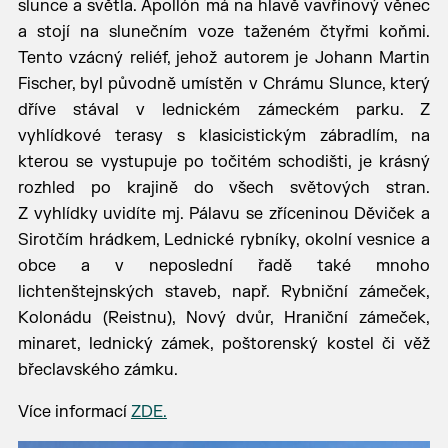
slunce a světla. Apollón má na hlavě vavřínový věnec
a stojí na slunečním voze taženém čtyřmi koňmi.
Tento vzácný reliéf, jehož autorem je Johann Martin
Fischer, byl původně umístěn v Chrámu Slunce, který
dříve stával v lednickém zámeckém parku. Z
vyhlídkové terasy s klasicistickým zábradlím, na
kterou se vystupuje po točitém schodišti, je krásný
rozhled po krajině do všech světových stran.
Z vyhlídky uvidíte mj. Pálavu se zříceninou Děviček a
Sirotčím hrádkem, Lednické rybníky, okolní vesnice a
obce a v neposlední řadě také mnoho
lichtenštejnských staveb, např. Rybniční zámeček,
Kolonádu (Reistnu), Nový dvůr, Hraniční zámeček,
minaret, lednický zámek, poštorenský kostel či věž
břeclavského zámku.
Více informací
ZDE.