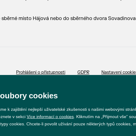
é sběrné místo Hájová nebo do sběrného dvora Sovadinova
Prohlášení o přístupnosti
GDPR
Nastavení cookie
Vytvořil
webProgress
soubory cookies
me k zajištění nejlepší uživatelské zkušenosti s našimi webovými strá
eznete v sekci
Více informací o cookies
. Kliknutím na „Přijmout vše“ sou
py cookies. Chcete-li povolit užívání pouze některých typů cookies, mů