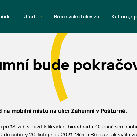
ařídit
Úřad
Břeclavská televize
Kultura, sp
umní bude pokračo
 na mobilní místo na ulici Záhumní v Poštorné.
i po 18. září sloužit k likvidaci bioodpadu. Občané sem mo
 do soboty 20. listopadu 2021. Město Břeclav tak vyšlo vs