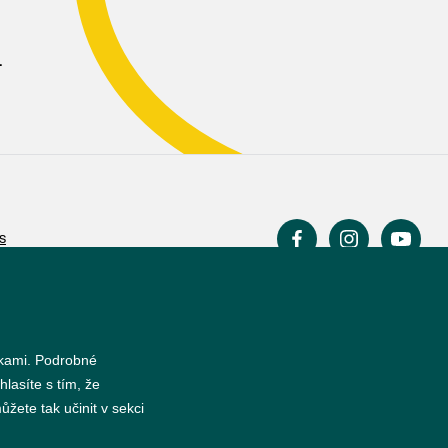
.
s
nkami. Podrobné
hlasíte s tím, že
žete tak učinit v sekci