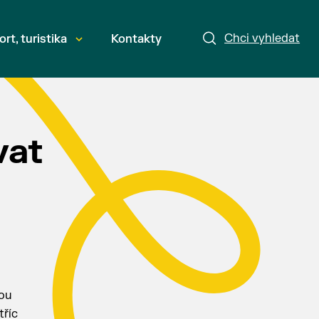
Chci vyhledat
ort, turistika
Kontakty
vat
hou
tříc