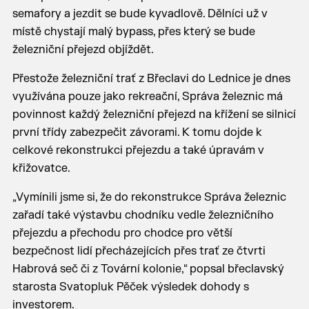
semafory a jezdit se bude kyvadlově. Dělníci už v
místě chystají malý bypass, přes který se bude
železniční přejezd objíždět.
Přestože železniční trať z Břeclavi do Lednice je dnes
využívána pouze jako rekreační, Správa železnic má
povinnost každý železniční přejezd na křížení se silnicí
první třídy zabezpečit závorami. K tomu dojde k
celkové rekonstrukci přejezdu a také úpravám v
křižovatce.
„Vymínili jsme si, že do rekonstrukce Správa železnic
zařadí také výstavbu chodníku vedle železničního
přejezdu a přechodu pro chodce pro větší
bezpečnost lidí přecházejících přes trať ze čtvrti
Habrová seč či z Tovární kolonie,“ popsal břeclavský
starosta Svatopluk Pěček výsledek dohody s
investorem.