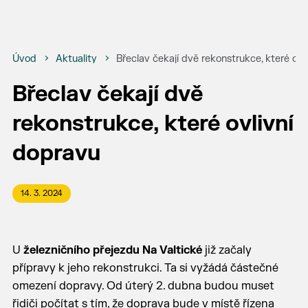
Úvod
Aktuality
Břeclav čekají dvě rekonstrukce, které ovl
Břeclav čekají dvě
rekonstrukce, které ovlivní
dopravu
14. 3. 2024
U
železničního přejezdu Na Valtické
již začaly
přípravy k jeho rekonstrukci. Ta si vyžádá částečné
omezení dopravy. Od úterý 2. dubna budou muset
řidiči počítat s tím, že doprava bude v místě řízena