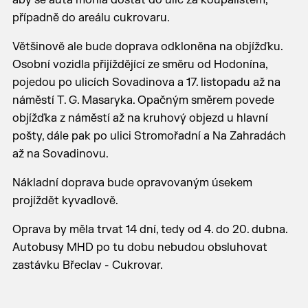
aby se auta mohla dostat do ulic za koupalištěm,
případně do areálu cukrovaru.
Většinově ale bude doprava odkloněna na objížďku.
Osobní vozidla přijíždějící ze směru od Hodonína,
pojedou po ulicích Sovadinova a 17. listopadu až na
náměstí T. G. Masaryka. Opačným směrem povede
objížďka z náměstí až na kruhový objezd u hlavní
pošty, dále pak po ulici Stromořadní a Na Zahradách
až na Sovadinovu.
Nákladní doprava bude opravovaným úsekem
projíždět kyvadlově.
Oprava by měla trvat 14 dní, tedy od 4. do 20. dubna.
Autobusy MHD po tu dobu nebudou obsluhovat
zastávku Břeclav - Cukrovar.