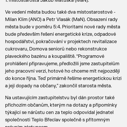
1. místostarosta Jakub Matuška (MaN).
Ve vedení města budou také dva místostarostové -
Milan Klim (ANO) a Petr Vlasák (MaN). Obsazení rady
města bude v poměru 5:4. Prioritami nové rady města
bude především řešení energetické krize, odpadové
hospodářství, pokračování v projektech revitalizace
cukrovaru, Domova seniorů nebo rekonstrukce
plaveckého bazénu a koupaliště. “Programové
prohlášení připravujeme, předložili jsme zastupitelům
jeho pracovní verzi, hotové ho chceme mít nejpozději
do konce října. Teď primárně řešíme energetickou krizi
a její dopady na občany,” zakončil starosta města.
Na ustavujícím zastupitelstvu byl dán prostor také
příchozím občanům, kterým na dotazy a připomínky
týkající se nárůstu cen za teplo odpovídal jednatel
společnosti Teplo Břeclav společně s přítomným