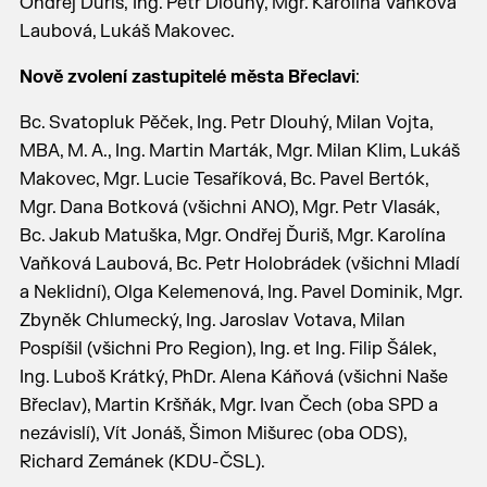
Ondřej Ďuriš, Ing. Petr Dlouhý, Mgr. Karolína Vaňková
Laubová, Lukáš Makovec.
Nově zvolení zastupitelé města Břeclavi
:
Bc. Svatopluk Pěček, Ing. Petr Dlouhý, Milan Vojta,
MBA, M. A., Ing. Martin Marták, Mgr. Milan Klim, Lukáš
Makovec, Mgr. Lucie Tesaříková, Bc. Pavel Bertók,
Mgr. Dana Botková (všichni ANO), Mgr. Petr Vlasák,
Bc. Jakub Matuška, Mgr. Ondřej Ďuriš, Mgr. Karolína
Vaňková Laubová, Bc. Petr Holobrádek (všichni Mladí
a Neklidní), Olga Kelemenová, Ing. Pavel Dominik, Mgr.
Zbyněk Chlumecký, Ing. Jaroslav Votava, Milan
Pospíšil (všichni Pro Region), Ing. et Ing. Filip Šálek,
Ing. Luboš Krátký, PhDr. Alena Káňová (všichni Naše
Břeclav), Martin Kršňák, Mgr. Ivan Čech (oba SPD a
nezávislí), Vít Jonáš, Šimon Mišurec (oba ODS),
Richard Zemánek (KDU-ČSL).