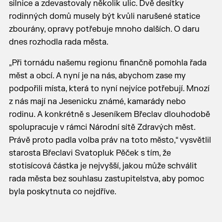
silnice a zdevastovaly několik ulic. Dvě desítky
rodinných domů musely být kvůli narušené statice
zbourány, opravy potřebuje mnoho dalších. O daru
dnes rozhodla rada města.
„Při tornádu našemu regionu finančně pomohla řada
měst a obcí. A nyní je na nás, abychom zase my
podpořili místa, která to nyní nejvíce potřebují. Mnozí
z nás mají na Jesenicku známé, kamarády nebo
rodinu. A konkrétně s Jeseníkem Břeclav dlouhodobě
spolupracuje v rámci Národní sítě Zdravých měst.
Právě proto padla volba práv na toto město,“ vysvětlil
starosta Břeclavi Svatopluk Pěček s tím, že
stotisícová částka je nejvyšší, jakou může schválit
rada města bez souhlasu zastupitelstva, aby pomoc
byla poskytnuta co nejdříve.