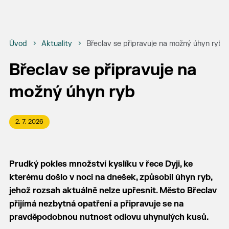
Úvod
Aktuality
Břeclav se připravuje na možný úhyn ryb
Břeclav se připravuje na
možný úhyn ryb
2. 7. 2026
Prudký pokles množství kyslíku v řece Dyji, ke
kterému došlo v noci na dnešek, způsobil úhyn ryb,
jehož rozsah aktuálně nelze upřesnit. Město Břeclav
přijímá nezbytná opatření a připravuje se na
pravděpodobnou nutnost odlovu uhynulých kusů.