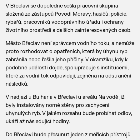
V Břeclavi se dopoledne sešla pracovní skupina
složená ze zástupců Povodí Moravy, hasičů, policie,
rybářů, pracovníků vodoprávního úřadu i ochrany
životního prostředí a dalších zainteresovaných osob.
Město Břeclav není správcem vodního toku, a nemůže 
proto rozhodovat o opatřeních, která by úhynu ryb 
zabránila nebo řešila jeho příčiny. V okamžiku, kdy k 
podobné události dojde, spolupracuje s institucemi, 
které za vodní tok odpovídají, zejména na odstranění 
následků.
V nadjezí u Bulhar a v Břeclavi u areálu Na vodě již
byly instalovány norné stěny pro zachycení
uhynulých ryb. V jakém rozsahu bude probíhat odlov,
ukáží až následující hodiny.
Do Břeclavi bude přesunut jeden z měřících přístrojů