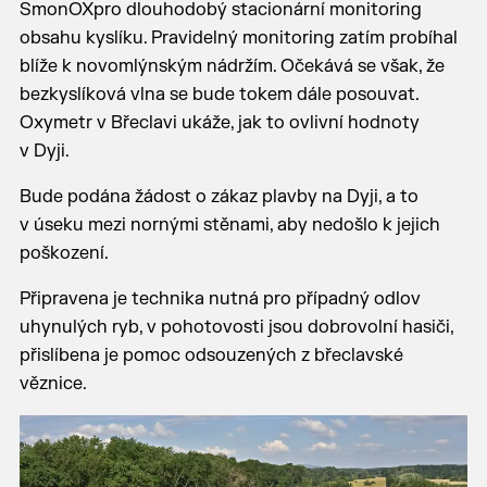
SmonOXpro dlouhodobý stacionární monitoring
obsahu kyslíku. Pravidelný monitoring zatím probíhal
blíže k novomlýnským nádržím. Očekává se však, že
bezkyslíková vlna se bude tokem dále posouvat.
Oxymetr v Břeclavi ukáže, jak to ovlivní hodnoty
v Dyji.
Bude podána žádost o zákaz plavby na Dyji, a to
v úseku mezi nornými stěnami, aby nedošlo k jejich
poškození.
Připravena je technika nutná pro případný odlov
uhynulých ryb, v pohotovosti jsou dobrovolní hasiči,
přislíbena je pomoc odsouzených z břeclavské
věznice.