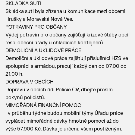
SKLÁDKA SUTI
Skládka suti byla zřízena u komunikace mezi obcemi
Hrušky a Moravská Nová Ves.
POTRAVINY PRO OBČANY
Výdej potravin pro občany zajišťují krizové štáby obcí,
resp. obecní úřady u chladících kontejnerů.
DEMOLIČNÍ A ÚKLIDOVÉ PRÁCE
Demoliční a úklidové práce zajišťují příslušníci HZS ve
spolupráci s armádou, pracují každý den od 07.00 do
21.00 h.
DOPRAVA V OBCÍCH
Dopravu v obcích řídí Policie ČR, dbejte prosím
pokynů policistů.
MIMOŘÁDNÁ FINANČNÍ POMOC
I v průběhu týdne budou mobilní týmy Úřadu práce
vyplácet mimořádné dávky hmotné pomoci až do
výše 57.900 Kč. Dávka je určena všem postiženým.