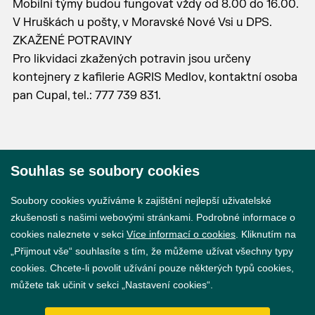
Mobilní týmy budou fungovat vždy od 8.00 do 16.00.
V Hruškách u pošty, v Moravské Nové Vsi u DPS.
ZKAŽENÉ POTRAVINY
Pro likvidaci zkažených potravin jsou určeny
kontejnery z kafilerie AGRIS Medlov, kontaktní osoba
pan Cupal, tel.: 777 739 831.
Souhlas se soubory cookies
© 2026 Město Břeclav
Soubory cookies využíváme k zajištění nejlepší uživatelské
zkušenosti s našimi webovými stránkami. Podrobné informace o
cookies naleznete v sekci
Více informací o cookies
. Kliknutím na
„Přijmout vše“ souhlasíte s tím, že můžeme užívat všechny typy
cookies. Chcete-li povolit užívání pouze některých typů cookies,
Prohlášení o přístupnosti
můžete tak učinit v sekci „Nastavení cookies“.
GDPR