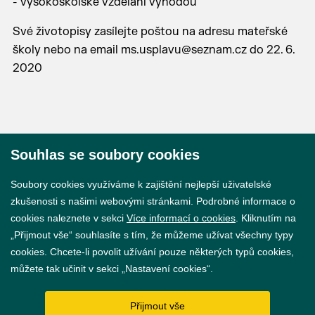
- vysokoškolské vzdělání výhodou
Své životopisy zasílejte poštou na adresu mateřské
školy nebo na email
ms.usplavu@seznam.cz
do 22. 6.
2020
Souhlas se soubory cookies
© 2026 Město Břeclav
Soubory cookies využíváme k zajištění nejlepší uživatelské
zkušenosti s našimi webovými stránkami. Podrobné informace o
cookies naleznete v sekci
Více informací o cookies
. Kliknutím na
„Přijmout vše“ souhlasíte s tím, že můžeme užívat všechny typy
cookies. Chcete-li povolit užívání pouze některých typů cookies,
Prohlášení o přístupnosti
můžete tak učinit v sekci „Nastavení cookies“.
GDPR
Přijmout vše