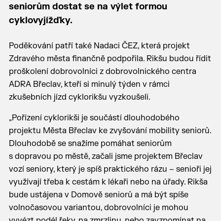
seniorům dostat se na výlet formou
cyklovyjížďky.
Poděkování patří také Nadaci ČEZ, která projekt
Zdravého města finančně podpořila. Rikšu budou řídit
proškolení dobrovolníci z dobrovolnického centra
ADRA Břeclav, kteří si minulý týden v rámci
zkušebních jízd cyklorikšu vyzkoušeli.
„Pořízení cyklorikši je součástí dlouhodobého
projektu Města Břeclav ke zvyšování mobility seniorů.
Dlouhodobě se snažíme pomáhat seniorům
s dopravou po městě, začali jsme projektem Břeclav
vozí seniory, který je spíš praktického rázu – senioři jej
využívají třeba k cestám k lékaři nebo na úřady. Rikša
bude ustájena v Domově seniorů a má být spíše
volnočasovou variantou, dobrovolníci je mohou
vyvézt podél řeky, na zmrzlinu, nebo zavzpomínat na