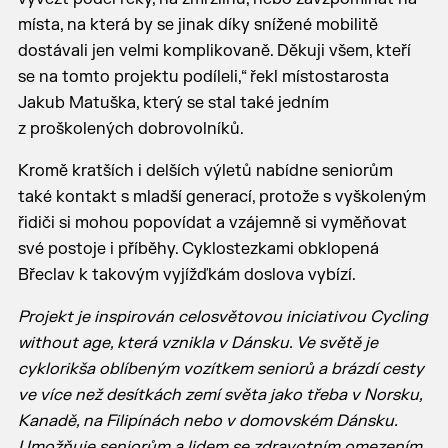
místa, na která by se jinak díky snížené mobilitě
dostávali jen velmi komplikovaně. Děkuji všem, kteří
se na tomto projektu podíleli,“ řekl místostarosta
Jakub Matuška, který se stal také jedním
z proškolených dobrovolníků.
Kromě kratších i delších výletů nabídne seniorům
také kontakt s mladší generací, protože s vyškoleným
řidiči si mohou popovídat a vzájemně si vyměňovat
své postoje i příběhy. Cyklostezkami obklopená
Břeclav k takovým vyjížďkám doslova vybízí.
Projekt je inspirován celosvětovou iniciativou Cycling
without age, která vznikla v Dánsku. Ve světě je
cyklorikša oblíbeným vozítkem seniorů a brázdí cesty
ve více než desítkách zemí světa jako třeba v Norsku,
Kanadě, na Filipínách nebo v domovském Dánsku.
Umožňuje seniorům a lidem se zdravotním omezením