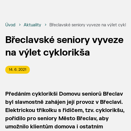
Úvod
Aktuality
Břeclavské seniory vyveze na výlet cyklor
Břeclavské seniory vyveze
na výlet cyklorikša
14. 6. 2021
Předáním cyklorikši Domovu seniorů Břeclav
byl slavnostně zahájen její provoz v Břeclavi.
Elektrickou tříkolku s řidičem, tzv. cyklorikšu,
pořídilo pro seniory Město Břeclav, aby
umožnilo klientům domova i ostatním