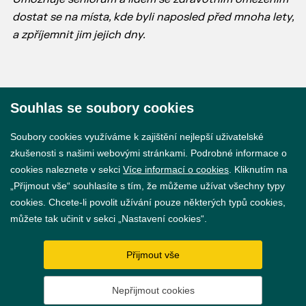
dostat se na místa, kde byli naposled před mnoha lety,
a zpříjemnit jim jejich dny.
Souhlas se soubory cookies
© 2026 Město Břeclav
Soubory cookies využíváme k zajištění nejlepší uživatelské
zkušenosti s našimi webovými stránkami. Podrobné informace o
cookies naleznete v sekci
Více informací o cookies
. Kliknutím na
„Přijmout vše“ souhlasíte s tím, že můžeme užívat všechny typy
cookies. Chcete-li povolit užívání pouze některých typů cookies,
Prohlášení o přístupnosti
můžete tak učinit v sekci „Nastavení cookies“.
GDPR
Přijmout vše
Nastavení cookies
Nepřijmout cookies
Vytvořil
webProgress