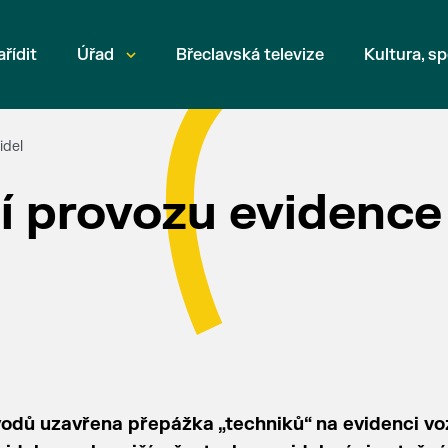
ařídit
Úřad
Břeclavská televize
Kultura, sp
idel
 provozu evidence
ůvodů uzavřena přepážka „techniků“ na evidenci voz