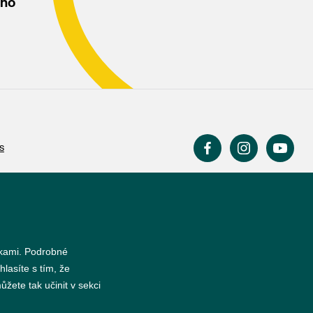
ého
s
nkami. Podrobné
hlasíte s tím, že
žete tak učinit v sekci