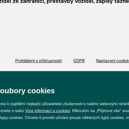
del ze zahraničí, přestavby vozidel, zápisy tažn
Prohlášení o přístupnosti
GDPR
Nastavení cookie
Vytvořil
webProgress
soubory cookies
me k zajištění nejlepší uživatelské zkušenosti s našimi webovými strá
eznete v sekci
Více informací o cookies
. Kliknutím na „Přijmout vše“ sou
py cookies. Chcete-li povolit užívání pouze některých typů cookies, mů