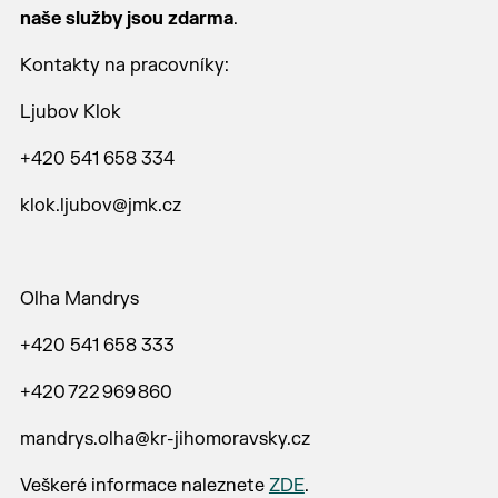
naše služby jsou zdarma
.
Kontakty na pracovníky:
Ljubov Klok
+420 541 658 334
klok.ljubov@jmk.cz
Olha Mandrys
+420 541 658 333
+420 722 969 860
mandrys.olha@kr-jihomoravsky.cz
Veškeré informace naleznete
ZDE
.