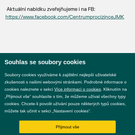
Aktuální nabídku zveřejňujeme i na FB:
https://www.facebook.com/CentrumprocizinceJMK
Souhlas se soubory cookies
© 2026 Město Břeclav
Soubory cookies využíváme k zajištění nejlepší uživatelské
zkušenosti s našimi webovými stránkami. Podrobné informace o
cookies naleznete v sekci
Více informací o cookies
. Kliknutím na
„Přijmout vše“ souhlasíte s tím, že můžeme užívat všechny typy
cookies. Chcete-li povolit užívání pouze některých typů cookies,
Prohlášení o přístupnosti
můžete tak učinit v sekci „Nastavení cookies“.
GDPR
Přijmout vše
Nastavení cookies