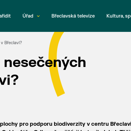
ařídit
Úřad
Břeclavská televize
Kultura, sp
v Břeclavi?
a nesečených
vi?
plochy pro podporu biodiverzity v centru Břeclavi