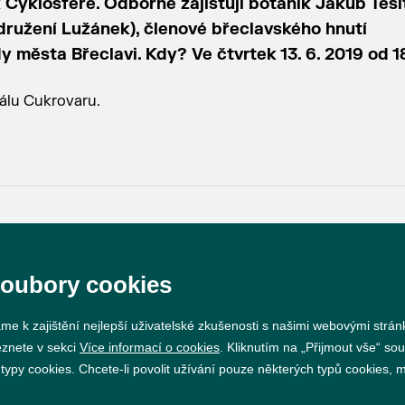
Cyklosféře. Odborně zajišťují botanik Jakub Těši
sdružení Lužánek), členové břeclavského hnutí
 města Břeclavi. Kdy? Ve čtvrtek 13. 6. 2019 od 1
eálu Cukrovaru.
Prohlášení o přístupnosti
GDPR
Nastavení cookie
soubory cookies
Vytvořil
webProgress
me k zajištění nejlepší uživatelské zkušenosti s našimi webovými strá
eznete v sekci
Více informací o cookies
. Kliknutím na „Přijmout vše“ sou
py cookies. Chcete-li povolit užívání pouze některých typů cookies, mů