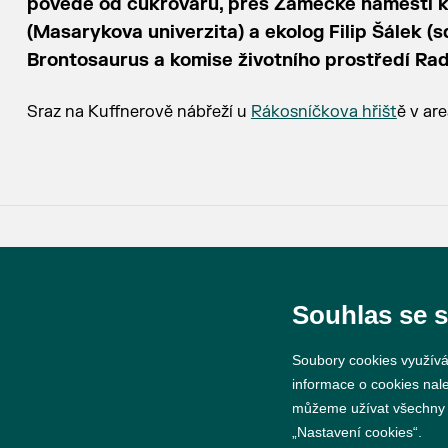
povede od cukrovaru, přes Zámecké náměstí k 
(Masarykova univerzita) a ekolog Filip Šálek (
Brontosaurus a komise životního prostředí Rady
Sraz na Kuffnerově nábřeží u
Rákosníčkova hřišt
ě v ar
© 2026 Město Břeclav
Souhlas se 
Soubory cookies využívá
informace o cookies nal
můžeme užívat všechny ty
„Nastavení cookies“.