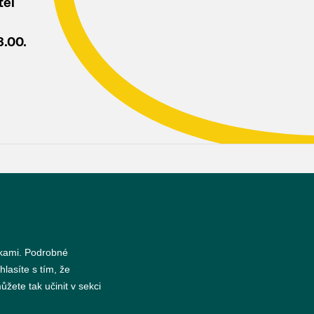
tel
8.00.
s
nkami. Podrobné
hlasíte s tím, že
žete tak učinit v sekci