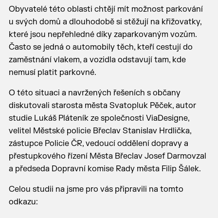
Obyvatelé této oblasti chtějí mít možnost parkování
u svých domů a dlouhodobě si stěžují na křižovatky,
které jsou nepřehledné díky zaparkovaným vozům.
Často se jedná o automobily těch, kteří cestují do
zaměstnání vlakem, a vozidla odstavují tam, kde
nemusí platit parkovné.
O této situaci a navržených řešeních s občany
diskutovali starosta města Svatopluk Pěček, autor
studie Lukáš Pláteník ze společnosti ViaDesigne,
velitel Městské policie Břeclav Stanislav Hrdlička,
zástupce Policie ČR, vedoucí oddělení dopravy a
přestupkového řízení Města Břeclav Josef Darmovzal
a předseda Dopravní komise Rady města Filip Šálek.
Celou studii na jsme pro vás připravili na tomto
odkazu: