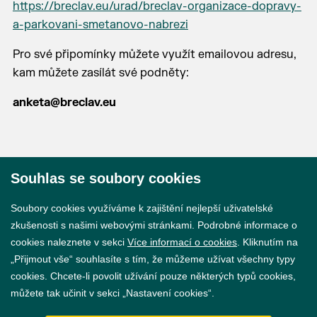
https://breclav.eu/urad/breclav-organizace-dopravy-
a-parkovani-smetanovo-nabrezi
Pro své připomínky můžete využít emailovou adresu,
kam můžete zasílát své podněty:
anketa@breclav.eu
Souhlas se soubory cookies
© 2026 Město Břeclav
Soubory cookies využíváme k zajištění nejlepší uživatelské
zkušenosti s našimi webovými stránkami. Podrobné informace o
cookies naleznete v sekci
Více informací o cookies
. Kliknutím na
„Přijmout vše“ souhlasíte s tím, že můžeme užívat všechny typy
cookies. Chcete-li povolit užívání pouze některých typů cookies,
Prohlášení o přístupnosti
můžete tak učinit v sekci „Nastavení cookies“.
GDPR