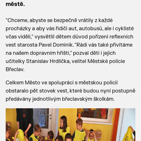
městě.
"Chceme, abyste se bezpečně vrátily z každé
procházky a aby vás řidiči aut, autobusů, ale i cyklisté
včas viděli," vysvětlil dětem důvod pořízení reflexních
vest starosta Pavel Dominik. "Rádi vás také přivítáme
na našem dopravním hřišti," pozval děti i jejich
učitelky Stanislav Hrdlička, velitel Městské policie
Břeclav.
Celkem Město ve spolupráci s městskou policií
obstaralo pět stovek vest, které budou nyní postupně
předávány jednotlivým břeclavským školkám.