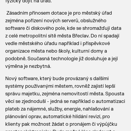
fyzicky dojít na úřad.
Zásadním přínosem dotace je pro městský úřad
zejména pořízení nových serverů, obslužného
software či diskového pole, kde se shromažďují data
z celé metropolitní sítě města Břeclav. Do ní spadají
vedle městského úřadu například i příspěvkové
organizace města nebo školy, kulturní domy a
podobně. Současná technologie již dosluhuje a její
výměna je nezbytná.
Nový software, který bude provázaný s dalšími
systémy používanými městem, rovněž zajistí lepší
správu majetku, zejména nemovitostí města. Spousta
věcí se zjednoduší - jedná se například o automatizaci
plateb za nájemné, služby, energie, nahlašování a
plánování oprav, automatické hlídání revizí, pro
klienty pak možnost žádat o pronájem či výpůjčku