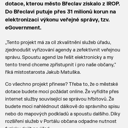
dotace, kterou město Břeclav získalo z IROP.
Do Břeclavi putuje přes 31 milionů korun na
elektronizaci výkonu veřejné správy, tzv.
eGovernment.
„Tento projekt má za cíl zkvalitnění služeb úřadu,
zjednodušit vyřizování agendy a zefektivnit veřejnou
správu. Spoustu agend lze řešit elektronicky a my
tento trend chceme zpřístupnit i pro naše občany,”
říká místostarosta Jakub Matuška.
Co všechno projekt přinese? Třeba to, že o městské
dotace budete moci požádat online. Že vyřídíte přes
internet služby související se správou hřbitovů. Že
budete moci nahlédnout dálkově do správního spisu
nebo do mapových podkladů a spoustu dalšího. Díky
rozšíření služeb v Portálu občana odpadne nutnost