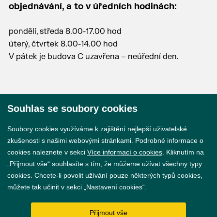
objednávání, a to v úředních hodinách:
pondělí, středa 8.00-17.00 hod
úterý, čtvrtek 8.00-14.00 hod
V pátek je budova C uzavřena – neúřední den.
Souhlas se soubory cookies
© 2026 Město Břeclav
Soubory cookies využíváme k zajištění nejlepší uživatelské
zkušenosti s našimi webovými stránkami. Podrobné informace o
cookies naleznete v sekci
Více informací o cookies
. Kliknutím na
„Přijmout vše“ souhlasíte s tím, že můžeme užívat všechny typy
cookies. Chcete-li povolit užívání pouze některých typů cookies,
Prohlášení o přístupnosti
můžete tak učinit v sekci „Nastavení cookies“.
GDPR
Přijmout vše