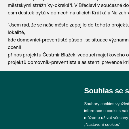
městskými strážníky-okrskáři. V Břeclavi v současné do
osm desítek bytů v domech na ulicích Krátká a Na zahra
"Jsem rád, že se naše město zapojilo do tohoto projek
lokalitě,
kde domovníci-preventisté působí, se situace významně 
ocenil
přínos projektu Čestmír Blažek, vedoucí majetkového od
projektů domovník-preventista a asistenti prevence kri
Souhlas se 
Soubory cookies využívá
informace o cookies nal
© 2026 Město Břeclav
můžeme užívat všechny ty
„Nastavení cookies“.