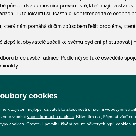
bě působí dva domovníci-preventisté, kteří mají na starost
dách. Tuto lokalitu si účastníci konference také osobně pr
tu, který nám pomáhá dílčím způsobem řešit problémy, kter
zlepšila, obyvatelé začali ke svému bydlení přistupovat jin
boru břeclavské radnice. Podle něj se také osvědčilo spoj
minality.
soubory cookies
me k zajištění nejlepší uživatelské zkušenosti s našimi webovými strá
eznete v sekci
Více informací o cookies
. Kliknutím na „Přijmout vše“ sou
Prohlášení o přístupnosti
GDPR
Nastavení cookie
py cookies. Chcete-li povolit užívání pouze některých typů cookies, mů