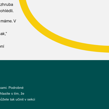
 zhruba
ohlédli.
é máme. V
ak,"
ení
nkami. Podrobné
hlasíte s tím, že
s
žete tak učinit v sekci