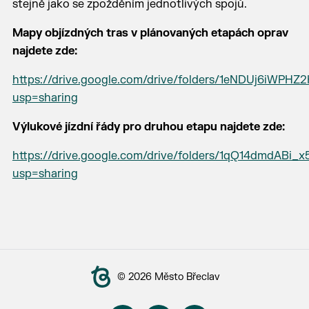
stejně jako se zpožděním jednotlivých spojů.
Mapy objízdných tras v plánovaných etapách oprav
najdete zde:
https://drive.google.com/drive/folders/1eNDUj6iWP
usp=sharing
Výlukové jízdní řády pro druhou etapu najdete zde:
https://drive.google.com/drive/folders/1qQ14dmdAB
usp=sharing
© 2026 Město Břeclav