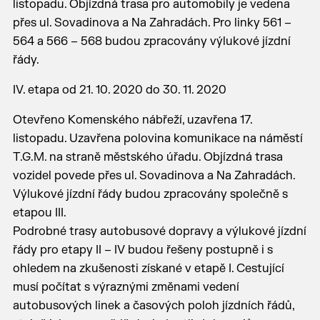
listopadu. Objízdná trasa pro automobily je vedena
přes ul. Sovadinova a Na Zahradách. Pro linky 561 –
564 a 566 – 568 budou zpracovány výlukové jízdní
řády.
IV. etapa od 21. 10. 2020 do 30. 11. 2020
Otevřeno Komenského nábřeží, uzavřena 17.
listopadu. Uzavřena polovina komunikace na náměstí
T.G.M. na straně městského úřadu. Objízdná trasa
vozidel povede přes ul. Sovadinova a Na Zahradách.
Výlukové jízdní řády budou zpracovány společně s
etapou III.
Podrobné trasy autobusové dopravy a výlukové jízdní
řády pro etapy II – IV budou řešeny postupně i s
ohledem na zkušenosti získané v etapě I. Cestující
musí počítat s výraznými změnami vedení
autobusových linek a časových poloh jízdních řádů,