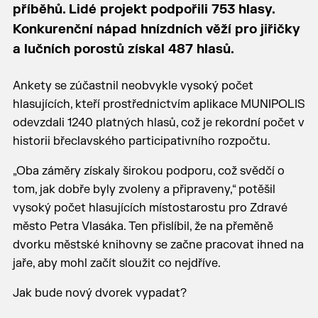
příběhů. Lidé projekt podpořili 753 hlasy.
Konkurenční nápad hnízdních věží pro jiřičky
a lučních porostů získal 487 hlasů.
Ankety se zúčastnil neobvykle vysoký počet
hlasujících, kteří prostřednictvím aplikace MUNIPOLIS
odevzdali 1240 platných hlasů, což je rekordní počet v
historii břeclavského participativního rozpočtu.
„Oba záměry získaly širokou podporu, což svědčí o
tom, jak dobře byly zvoleny a připraveny,“ potěšil
vysoký počet hlasujících místostarostu pro Zdravé
město Petra Vlasáka. Ten přislíbil, že na přeměně
dvorku městské knihovny se začne pracovat ihned na
jaře, aby mohl začít sloužit co nejdříve.
Jak bude nový dvorek vypadat?