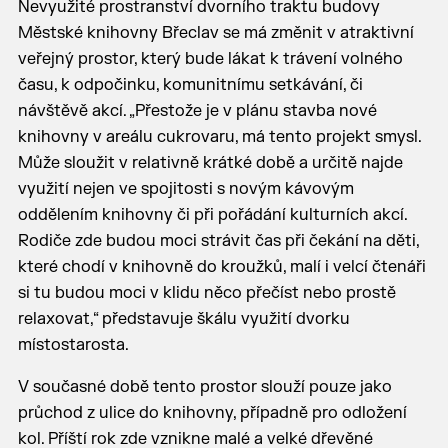
Nevyužité prostranství dvorního traktu budovy
Městské knihovny Břeclav se má změnit v atraktivní
veřejný prostor, který bude lákat k trávení volného
času, k odpočinku, komunitnímu setkávání, či
návštěvě akcí. „Přestože je v plánu stavba nové
knihovny v areálu cukrovaru, má tento projekt smysl.
Může sloužit v relativně krátké době a určitě najde
využití nejen ve spojitosti s novým kávovým
oddělením knihovny či při pořádání kulturních akcí.
Rodiče zde budou moci strávit čas při čekání na děti,
které chodí v knihovně do kroužků, malí i velcí čtenáři
si tu budou moci v klidu něco přečíst nebo prostě
relaxovat,“ představuje škálu využití dvorku
místostarosta.
V současné době tento prostor slouží pouze jako
průchod z ulice do knihovny, případně pro odložení
kol. Příští rok zde vznikne malé a velké dřevěné