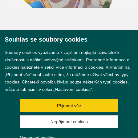
Souhlas se soubory cookies
© 2026 Město Břeclav
Soubory cookies využíváme k zajištění nejlepší uživatelské
zkušenosti s našimi webovými stránkami. Podrobné informace o
cookies naleznete v sekci
Více informací o cookies
. Kliknutím na
„Přijmout vše“ souhlasíte s tím, že můžeme užívat všechny typy
cookies. Chcete-li povolit užívání pouze některých typů cookies,
Prohlášení o přístupnosti
můžete tak učinit v sekci „Nastavení cookies“.
GDPR
Přijmout vše
Nastavení cookies
Nepřijmout cookies
Vytvořil
webProgress
Nastavení cookies