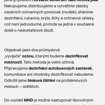
jsme připraveni
rozvážet seniorům také
hotová jídla
.
Nakupujeme, distribuujeme a vytváříme zásoby
osobních ochranných pomůcek (roušek), sháníme
dezinfekci, rukavice, brýle, štíty a ochranné obleky,
což není jednoduché, protože se jedná v současné
době o nedostatkové zboží.
Objednali jsem dva průmyslové
„vyvíječe“
ozónu,
kterými budeme
dezinfikovat
místnosti
. Tato metoda je velmi účinná.
Připravujeme
dezinfekci autobusových zastávek
,
komunikace ani chodníky dezinfikovat nebudeme.
Odložili jsme
bloková čištění
na problémových
místech – sídlištích.
Do vozidel
MHD
je možné nastupovat libovolnými