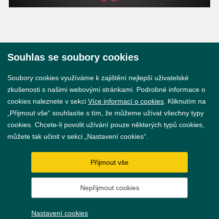
Souhlas se soubory cookies
© 2026 Město Břeclav
Soubory cookies využíváme k zajištění nejlepší uživatelské
zkušenosti s našimi webovými stránkami. Podrobné informace o
cookies naleznete v sekci
Více informací o cookies
. Kliknutím na
„Přijmout vše“ souhlasíte s tím, že můžeme užívat všechny typy
cookies. Chcete-li povolit užívání pouze některých typů cookies,
Prohlášení o přístupnosti
můžete tak učinit v sekci „Nastavení cookies“.
GDPR
Přijmout vše
Nastavení cookies
Nepřijmout cookies
Vytvořil
webProgress
Nastavení cookies