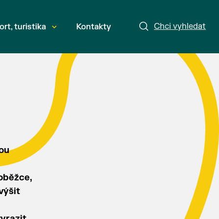
Chci vyhledat
ort, turistika
Kontakty
ou
loběžce,
výšit
yrazit