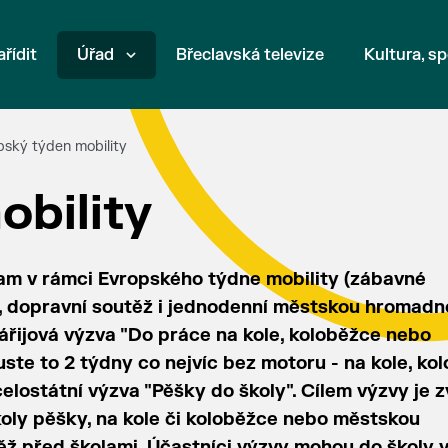
ařídit
Úřad
Břeclavská televize
Kultura, sp
pský týden mobility
obility
ram v rámci Evropského týdne mobility (zábavné
y, dopravní soutěž i jednodenní městskou hromadn
Zářijová výzva "Do práce na kole, koloběžce nebo
ste to 2 týdny co nejvíc bez motoru - na kole, ko
elostátní výzva "Pěšky do školy". Cílem výzvy je z
koly pěšky, na kole či koloběžce nebo městskou
ž před školami. Účastníci výzvy mohou do školy v