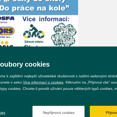
soubory cookies
me k zajištění nejlepší uživatelské zkušenosti s našimi webovými strá
eznete v sekci
Více informací o cookies
. Kliknutím na „Přijmout vše“ sou
py cookies. Chcete-li povolit užívání pouze některých typů cookies, mů
Prohlášení o přístupnosti
GDPR
Nastavení cookie
ies
Nepřijmout cookies
Přijmo
Vytvořil
webProgress