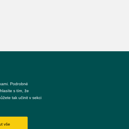
nkami. Podrobné
hlasíte s tím, že
žete tak učinit v sekci
s
ut vše