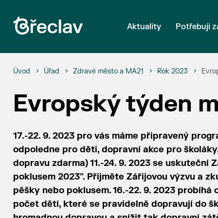
Aktuality
Potřebuji z
Úvod
Úřad
Zdravé město a MA21
Rok 2023
Evro
Evropský týden m
17.-22. 9. 2023 pro vás máme připravený prog
odpoledne pro děti, dopravní akce pro školák
dopravu zdarma) 11.-24. 9. 2023 se uskuteční 
poklusem 2023". Přijměte Zářijovou výzvu a zku
pěšky nebo poklusem. 16.-22. 9. 2023 probíhá c
počet dětí, které se pravidelně dopravují do š
hromadnou dopravou a snížit tak dopravní zátě