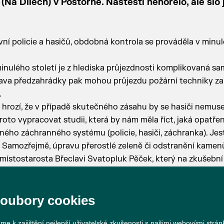
Na Dílech) v Poštorné. Naštěstí nehořelo, ale šlo 
í policie a hasičů, obdobná kontrola se prováděla v minul
nulého století je z hlediska průjezdnosti komplikovaná sa
ava předzahrádky pak mohou průjezdu požární techniky za
.
 hrozí, že v případě skutečného zásahu by se hasiči nemuse
oto vypracovat studii, která by nám měla říct, jaká opatřen
ého záchranného systému (policie, hasiči, záchranka). Jest
 Samozřejmě, úpravu přerostlé zeleně či odstranění kamen
ístostarosta Břeclavi Svatopluk Pěček, který na zkušební
soubory cookies
me k zajištění nejlepší uživatelské zkušenosti s našimi webovými strá