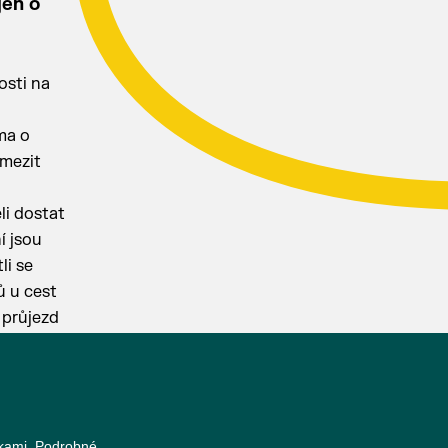
jen o
osti na
ma o
mezit
li dostat
í jsou
li se
ů u cest
 průjezd
nkami. Podrobné