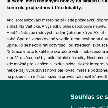
uličkami mezi rodinnými domky na sídlišti ČSA (
kontrolu průjezdnosti této lokality.
Akci zorganizovalo město na základě požadavků dopravn
sídlišti Na Valtické. A výsledky příliš uspokojivé nebyly.
Hustá zástavba řadových rodinných domků ze 70. let mi
sobě. Špatně zaparkované vozidlo, nebo nevhodná úpr
úplně. To se několikrát potvrdilo i při středeční zkoušce
"Situace v této lokalitě je skutečně velmi nebezpečná a
k požáru včas, což by mělo fatální následky. Necháme pr
zde možná pro zlepšení vjezdu vozidel složek Integrovan
někde dají vybudovat nová parkovací místa a podobně.
na pozemcích města můžeme provést okamžitě," uvedl m
požární techniky osobně dohlížel.
Souhlas se 
Soubory cookies využívá