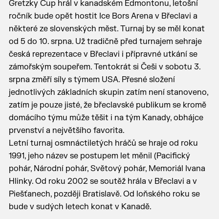
Gretzky Cup hrál v kanadském Edmontonu, letošní
ročník bude opět hostit Ice Bors Arena v Břeclavi a
některé ze slovenských měst. Turnaj by se měl konat
od 5 do 10. srpna. Už tradičně před turnajem sehraje
česká reprezentace v Břeclavi i přípravné utkání se
zámořským soupeřem. Tentokrát si Češi v sobotu 3.
srpna změří síly s týmem USA. Přesné složení
jednotlivých základních skupin zatím není stanoveno,
zatím je pouze jisté, že břeclavské publikum se kromě
domácího týmu může těšit i na tým Kanady, obhájce
prvenství a největšího favorita.
Letní turnaj osmnáctiletých hráčů se hraje od roku
1991, jeho název se postupem let měnil (Pacifický
pohár, Národní pohár, Světový pohár, Memoriál Ivana
Hlinky. Od roku 2002 se soutěž hrála v Břeclavi a v
Piešťanech, později Bratislavě. Od loňského roku se
bude v sudých letech konat v Kanadě.