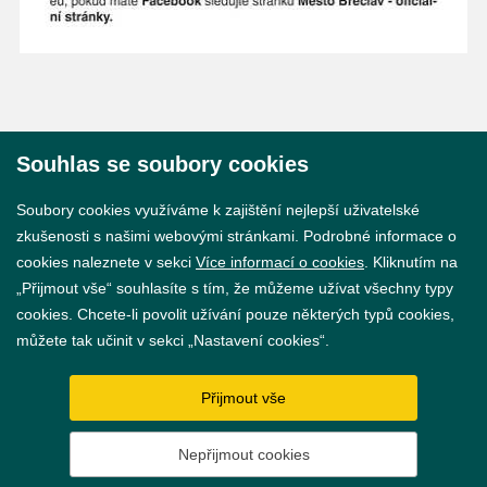
Souhlas se soubory cookies
© 2026 Město Břeclav
Soubory cookies využíváme k zajištění nejlepší uživatelské
zkušenosti s našimi webovými stránkami. Podrobné informace o
cookies naleznete v sekci
Více informací o cookies
. Kliknutím na
„Přijmout vše“ souhlasíte s tím, že můžeme užívat všechny typy
cookies. Chcete-li povolit užívání pouze některých typů cookies,
Prohlášení o přístupnosti
můžete tak učinit v sekci „Nastavení cookies“.
GDPR
Přijmout vše
Nastavení cookies
Nepřijmout cookies
Vytvořil
webProgress