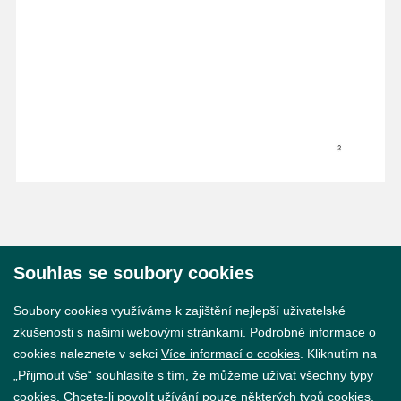
Souhlas se soubory cookies
© 2026 Město Břeclav
Soubory cookies využíváme k zajištění nejlepší uživatelské
zkušenosti s našimi webovými stránkami. Podrobné informace o
cookies naleznete v sekci
Více informací o cookies
. Kliknutím na
„Přijmout vše“ souhlasíte s tím, že můžeme užívat všechny typy
cookies. Chcete-li povolit užívání pouze některých typů cookies,