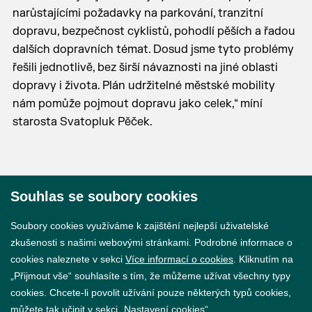
narůstajícími požadavky na parkování, tranzitní
dopravu, bezpečnost cyklistů, pohodlí pěších a řadou
dalších dopravních témat. Dosud jsme tyto problémy
řešili jednotlivě, bez širší návaznosti na jiné oblasti
dopravy i života. Plán udržitelné městské mobility
nám pomůže pojmout dopravu jako celek,“ míní
starosta Svatopluk Pěček.
Souhlas se soubory cookies
© 2026 Město Břeclav
Soubory cookies využíváme k zajištění nejlepší uživatelské
zkušenosti s našimi webovými stránkami. Podrobné informace o
cookies naleznete v sekci
Více informací o cookies
. Kliknutím na
„Přijmout vše“ souhlasíte s tím, že můžeme užívat všechny typy
cookies. Chcete-li povolit užívání pouze některých typů cookies,
Prohlášení o přístupnosti
můžete tak učinit v sekci „Nastavení cookies“.