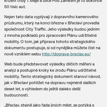
křížení třídy 1. Máje a ulice Pod Zámkem je to dokonce
50 tisíc aut.
Nejen tato data vyplývají z dopravního kamerového
průzkumu, který na konci března v Břeclavi provedla
společnost City Traffic. Jeho výsledky budou jedním
z mnoha podkladů pro zpracování Plánu udržitelné
mobility. O tom, jak příprava tohoto strategického
dokumentu postupuje, si od nynějška můžete číst na
nově vzniklém webu
http://doprava-breclav.eu/
Web bude představovat výsledky dílčích měření a
analýz a postupné kroky ke zrodu Plánu udržitelné
mobility. Tento strategický dokument stanoví návod,
jak v Břeclavi pohlížet na dopravu nejméně dalších
deset let, s výhledem do ještě daleko delší
budoucnosti.
„Břeclav, stejně jako řada jiných měst, se potýká s