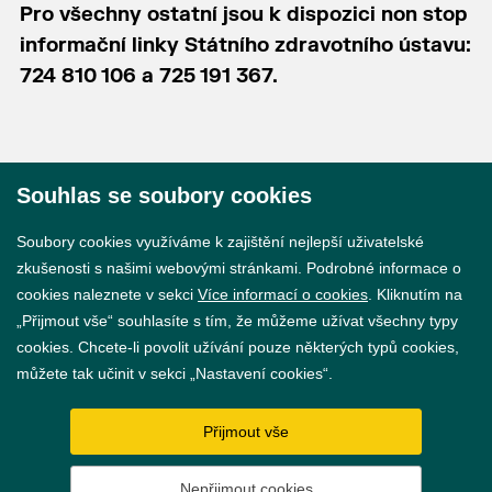
Pro všechny ostatní jsou k dispozici non stop
informační linky Státního zdravotního ústavu:
724 810 106 a 725 191 367.
Souhlas se soubory cookies
© 2026 Město Břeclav
Soubory cookies využíváme k zajištění nejlepší uživatelské
zkušenosti s našimi webovými stránkami. Podrobné informace o
cookies naleznete v sekci
Více informací o cookies
. Kliknutím na
„Přijmout vše“ souhlasíte s tím, že můžeme užívat všechny typy
cookies. Chcete-li povolit užívání pouze některých typů cookies,
Prohlášení o přístupnosti
můžete tak učinit v sekci „Nastavení cookies“.
GDPR
Přijmout vše
Nastavení cookies
Nepřijmout cookies