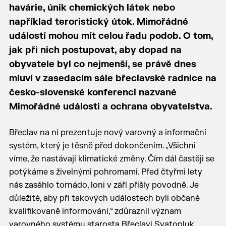
havárie, únik chemických látek nebo
například teroristický útok. Mimořádné
událostí mohou mít celou řadu podob. O tom,
jak při nich postupovat, aby dopad na
obyvatele byl co nejmenší, se právě dnes
mluví v zasedacím sále břeclavské radnice na
česko-slovenské konferenci nazvané
Mimořádné události a ochrana obyvatelstva.
Břeclav na ní prezentuje nový varovný a informační
systém, který je těsně před dokončením. „Všichni
víme, že nastávají klimatické změny. Čím dál častěji se
potýkáme s živelnými pohromami. Před čtyřmi lety
nás zasáhlo tornádo, loni v září přišly povodně. Je
důležité, aby při takových událostech byli občané
kvalifikovaně informováni,“ zdůraznil význam
varovného systému starosta Břeclavi Svatopluk