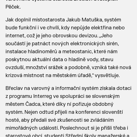
Pěček.
Jak doplnil místostarosta Jakub Matuška, systém
bude funkční i ve chvíli, kdy nepůjde elektřina nebo
internet, což je jeho obrovskou devizou. „Jeho
součástí je patnáct nových elektronických sirén,
instalace hladinoměrů a meteostanic, které nám
poskytnou aktuální data o hladině vody, stavu
ovzduší, množství srážek a podobně, vzniká také nová
krizová místnost na městském úřadě,“ vysvětluje.
Břeclav na varovný a informační systém získala dotaci
z programu Interreg ve spolupráci se slovenským
městem Čadca, které díky ní pořizuje obdobný
systém. Nejen odtud přijeli na konferenci slovenští
hosté, aby předali své zkušenosti se zvládáním
mimořádných událostí. Poslechnout si je přišli třeba i
starostové obcí, studenti Střední školy manažerské a