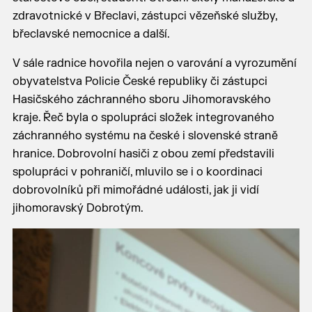
zdravotnické v Břeclavi, zástupci vězeňské služby,
břeclavské nemocnice a další.
V sále radnice hovořila nejen o varování a vyrozumění
obyvatelstva Policie České republiky či zástupci
Hasičského záchranného sboru Jihomoravského
kraje. Řeč byla o spolupráci složek integrovaného
záchranného systému na české i slovenské straně
hranice. Dobrovolní hasiči z obou zemí představili
spolupráci v pohraničí, mluvilo se i o koordinaci
dobrovolníků při mimořádné události, jak ji vidí
jihomoravský Dobrotým.