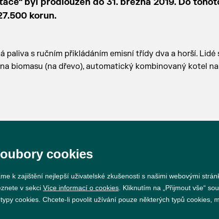
tace“ byl prodloužen do 31. března 2019. Do tohot
27.500 korun.
paliva s ručním přikládáním emisní třídy dva a horší. Lidé
l na biomasu (na dřevo), automatický kombinovaný kotel na 
soubory cookies
me k zajištění nejlepší uživatelské zkušenosti s našimi webovými strá
Prohlášení o přístupnosti
GDPR
Nastavení cookie
eznete v sekci
Více informací o cookies
. Kliknutím na „Přijmout vše“ sou
py cookies. Chcete-li povolit užívání pouze některých typů cookies, mů