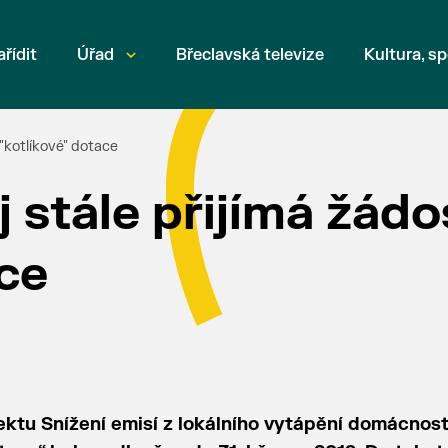
ařídit
Úřad
Břeclavská televize
Kultura, sp
 "kotlíkové" dotace
 stále přijímá žádo
ace
ektu Snížení emisí z lokálního vytápění domácnost