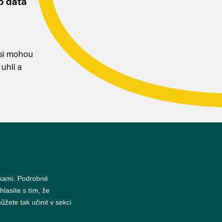
o data
 si mohou
uhlí a
nkami. Podrobné
s
hlasíte s tím, že
žete tak učinit v sekci