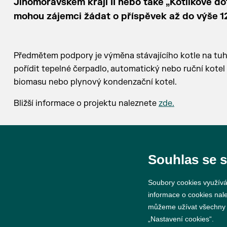
Jihomoravském kraji II nebo také „Kotlíkové do
mohou zájemci žádat o příspěvek až do výše 1
Předmětem podpory je výměna stávajícího kotle na tuhá 
pořídit tepelné čerpadlo, automatický nebo ruční kote
biomasu nebo plynový kondenzační kotel.
Bližší informace o projektu naleznete
zde.
Souhlas se 
Soubory cookies využívá
© 2026 Město Břeclav
informace o cookies nal
můžeme užívat všechny ty
„Nastavení cookies“.