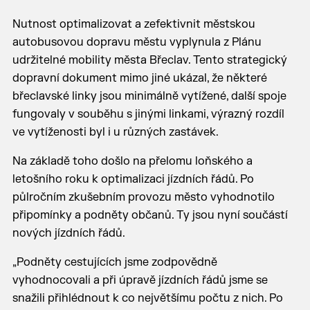
Nutnost optimalizovat a zefektivnit městskou
autobusovou dopravu městu vyplynula z Plánu
udržitelné mobility města Břeclav. Tento strategický
dopravní dokument mimo jiné ukázal, že některé
břeclavské linky jsou minimálně vytížené, další spoje
fungovaly v souběhu s jinými linkami, výrazný rozdíl
ve vytíženosti byl i u různých zastávek.
Na základě toho došlo na přelomu loňského a
letošního roku k optimalizaci jízdních řádů. Po
půlročním zkušebním provozu město vyhodnotilo
připomínky a podněty občanů. Ty jsou nyní součástí
nových jízdních řádů.
„Podněty cestujících jsme zodpovědně
vyhodnocovali a při úpravě jízdních řádů jsme se
snažili přihlédnout k co největšímu počtu z nich. Po