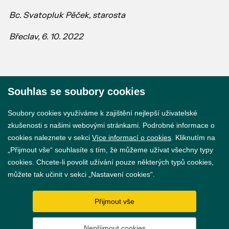
Bc. Svatopluk Pěček, starosta
Břeclav, 6. 10. 2022
Souhlas se soubory cookies
© 2026 Město Břeclav
Soubory cookies využíváme k zajištění nejlepší uživatelské
zkušenosti s našimi webovými stránkami. Podrobné informace o
cookies naleznete v sekci
Více informací o cookies
. Kliknutím na
„Přijmout vše“ souhlasíte s tím, že můžeme užívat všechny typy
cookies. Chcete-li povolit užívání pouze některých typů cookies,
Prohlášení o přístupnosti
můžete tak učinit v sekci „Nastavení cookies“.
GDPR
Přijmout vše
Nastavení cookies
Nepřijmout cookies