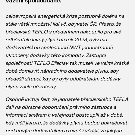
Vážení spoluobčané,
celoevropská energetická krize postupně doléhá na
stále větší množství lidí vč. obyvatel ČR.
Přesto, že
břeclavské TEPLO s předstihem nakoupilo pro své
odběratele levný plyn i na rok 2023, byly mu
dodavatelskou
společností NWT jednostranně
ukončeny dodávky této komodity. Zástupci
společnosti TEPLO Břeclav tak museli ve velmi
krátké
době domluvit náhradního dodavatele plynu, aby
předešli situaci, kdy by byly odběratelům dodávky
plynu zcela
přerušeny.
Osobně kvituji fakt, že jednatelé břeclavského TEPLA
dali na důrazné doporučení právního zástupce a
informaci směrem k veřejnosti postoupili až v době,
kdy měli jistotu, že dodávky plynu budou pokračovat
pod novým dodavatelem a rovněž věděli, za jakých