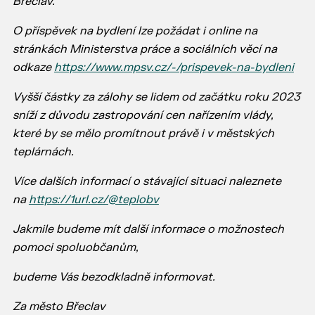
Břeclav.
O příspěvek na bydlení lze požádat i online na
stránkách Ministerstva práce a sociálních věcí na
odkaze
https://www.mpsv.cz/-/prispevek-na-bydleni
Vyšší částky za zálohy se lidem od začátku roku 2023
sníží z důvodu zastropování cen nařízením vlády,
které by se mělo promítnout právě i v městských
teplárnách.
Více dalších informací o stávající situaci naleznete
na
https://1url.cz/@teplobv
Jakmile budeme mít další informace o možnostech
pomoci spoluobčanům,
budeme Vás bezodkladně informovat.
Za město Břeclav