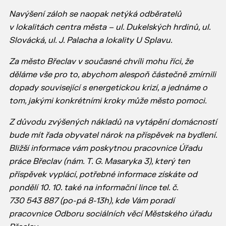
Navýšení záloh se naopak netýká odběratelů
v lokalitách centra města – ul. Dukelských hrdinů, ul.
Slovácká, ul. J. Palacha a lokality U Splavu.
Za město Břeclav v současné chvíli mohu říci, že
děláme vše pro to, abychom alespoň částečně zmírnili
dopady související s energetickou krizí, a jednáme o
tom, jakými konkrétními kroky může město pomoci.
Z důvodu zvýšených nákladů na vytápění domácností
bude mít řada obyvatel
nárok na příspěvek na bydlení.
Bližší informace vám poskytnou pracovnice Úřadu
práce Břeclav (nám. T. G. Masaryka 3), který ten
příspěvek vyplácí, potřebné informace získáte od
pondělí 10. 10. také na informační lince tel. č.
730 543 887 (po-pá 8-13h), kde Vám poradí
pracovnice Odboru sociálních věcí Městského úřadu