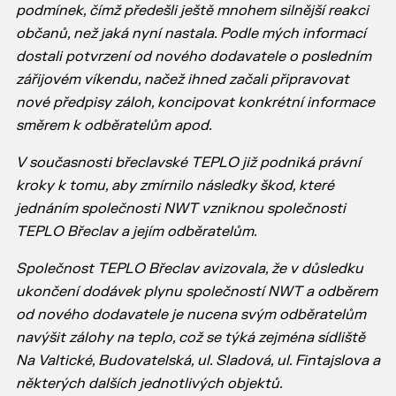
podmínek, čímž předešli ještě mnohem silnější reakci
občanů, než jaká nyní nastala. Podle mých informací
dostali potvrzení od nového dodavatele o posledním
zářijovém víkendu, načež ihned začali připravovat
nové předpisy záloh, koncipovat konkrétní informace
směrem k odběratelům apod.
V současnosti břeclavské TEPLO již podniká právní
kroky k tomu, aby zmírnilo následky škod, které
jednáním společnosti NWT vzniknou společnosti
TEPLO Břeclav a jejím odběratelům.
Společnost TEPLO Břeclav avizovala, že v důsledku
ukončení dodávek plynu společností NWT a odběrem
od nového dodavatele je nucena svým odběratelům
navýšit zálohy na teplo, což se týká zejména sídliště
Na Valtické, Budovatelská, ul. Sladová, ul. Fintajslova a
některých dalších jednotlivých objektů.