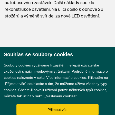
autobusových zastávek. Další náklady spolkla
rekonstrukce osvětlení. Na ulici došlo k obnově 26
stožárů a výměně svítidel za nové LED osvětlení.
Souhlas se soubory cookies
© 2026 Město Břeclav
Soubory cookies využíváme k zajištění nejlepší uživatelské
zkušenosti s našimi webovými stránkami. Podrobné informace o
cookies naleznete v sekci
Více informací o cookies
. Kliknutím na
„Přijmout vše“ souhlasíte s tím, že můžeme užívat všechny typy
cookies. Chcete-li povolit užívání pouze některých typů cookies,
Prohlášení o přístupnosti
můžete tak učinit v sekci „Nastavení cookies“.
GDPR
Přijmout vše
Nastavení cookies