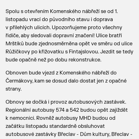
Spolu s otevřením Komenského nábřeží se od 1.
listopadu vrací do původního stavu i doprava
v přilehlých ulicích. Upozorňujeme proto všechny
řidiče, aby sledovali dopravní značení! Ulice bratří
Mrštíků bude zjednosměrněna opět ve směru od ulice
Růžičkovy po křižovatku s Fintajslovou. Jezdit se tedy
bude opačně než po dobu rekonstrukce.
Obnoven bude vjezd z Komenského nábřeží do
Čermákovy, kam se dosud dalo dostat jen z opačné
strany.
Obnovy se dočká i provoz autobusových zastávek.
Regionální autobusy 574 a 542 budou opět zajíždět
k nemocnici. Rovněž autobusy MHD budou od
začátku listopadu standardně obsluhovat
autobusové zastávky Břeclav - Dům kultury, Břeclav -