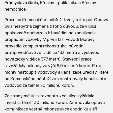
Průmyslová škola, Břeclav - poliklinika a Břeclav -
nemocnice.
Práce na Komenského nábřeží trvaly rok a půl. Oprava
byla nezbytná zejména z toho důvodu, že v ulici
opakovaně docházelo k haváriím na kanalizaci a
propadům vozovky. V první fázi Povodí Moravy
provedlo kompletní rekonstrukci původní
protipovodňové zdi v délce 133 metrů a výstavbu
nové zídky v délce 377 metrů. Stavební práce
si vyžádaly náklady ve výši 8,9 milionů korun. Poté
mohly nastoupit Vodovody a kanalizace Břeclav, které
na Komenského nábřeží zrekonstruovaly kanalizaci a
vodovod za téměř 70 milionů korun.
Ze strany města si rekonstrukce ulice vyžádala
investici téměř 30 milionů korun. Zahrnovala opravu
komunikace včetně rekonstrukce chodníků a tří