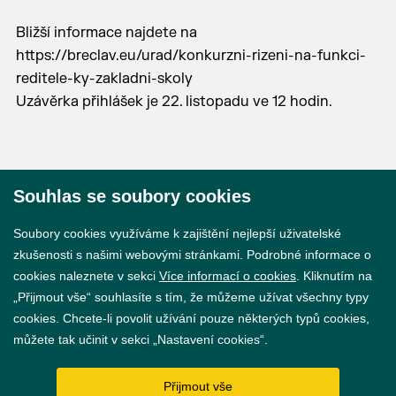
Bližší informace najdete na
https://breclav.eu/urad/konkurzni-rizeni-na-funkci-
reditele-ky-zakladni-skoly
Uzávěrka přihlášek je 22. listopadu ve 12 hodin.
Souhlas se soubory cookies
© 2026 Město Břeclav
Soubory cookies využíváme k zajištění nejlepší uživatelské
zkušenosti s našimi webovými stránkami. Podrobné informace o
cookies naleznete v sekci
Více informací o cookies
. Kliknutím na
„Přijmout vše“ souhlasíte s tím, že můžeme užívat všechny typy
cookies. Chcete-li povolit užívání pouze některých typů cookies,
Prohlášení o přístupnosti
můžete tak učinit v sekci „Nastavení cookies“.
GDPR
Přijmout vše