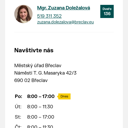
Mgr. Zuzana Doležalová
136
519 311 352
zuzana.dolezalova@breclav.eu
Navštivte nás
Městský úřad Břeclav
Náměstí T. G. Masaryka 42/3
690 02 Břeclav
Po:
8:00 – 17:00
Dnes
Út:
8:00 – 11:30
St:
8:00 – 17:00
Čt:
8:00 – 11:30