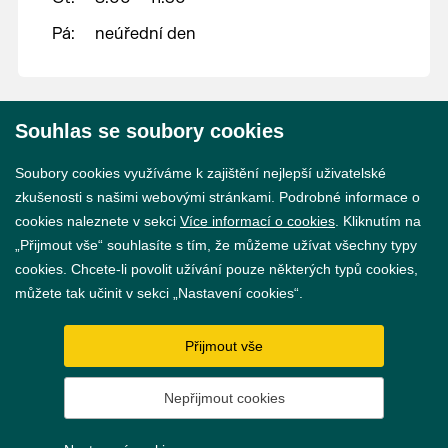
Pá:
neúřední den
Souhlas se soubory cookies
© 2026 Město Břeclav
Soubory cookies využíváme k zajištění nejlepší uživatelské
zkušenosti s našimi webovými stránkami. Podrobné informace o
cookies naleznete v sekci
Více informací o cookies
. Kliknutím na
„Přijmout vše“ souhlasíte s tím, že můžeme užívat všechny typy
cookies. Chcete-li povolit užívání pouze některých typů cookies,
Prohlášení o přístupnosti
můžete tak učinit v sekci „Nastavení cookies“.
GDPR
Přijmout vše
Nastavení cookies
Nepřijmout cookies
Vytvořil
webProgress