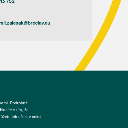
13 752
imil.zalesak@breclav.eu
s
nkami. Podrobné
hlasíte s tím, že
žete tak učinit v sekci