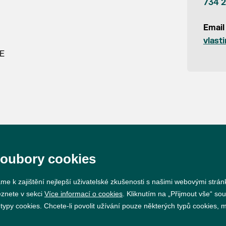
734 2
Email
vlast
ME
soubory cookies
Prohlášení o přístupnosti
GDPR
Nastavení cookie
me k zajištění nejlepší uživatelské zkušenosti s našimi webovými strá
eznete v sekci
Více informací o cookies
. Kliknutím na „Přijmout vše“ sou
Vytvořil
webProgress
py cookies. Chcete-li povolit užívání pouze některých typů cookies, mů