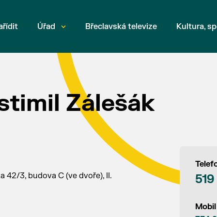
ařídit
Úřad
Břeclavská televize
Kultura, sp
stimil Zálešák
Telef
 42/3, budova C (ve dvoře), II.
519
Mobil