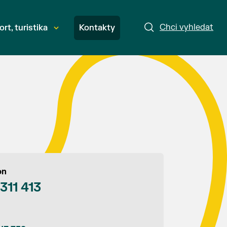
Chci vyhledat
ort, turistika
Kontakty
on
 311 413