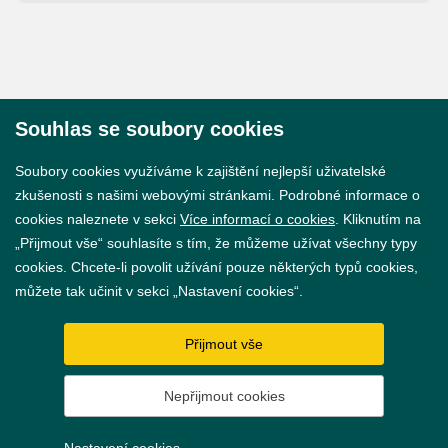
Souhlas se soubory cookies
© 2026 Město Břeclav
Soubory cookies využíváme k zajištění nejlepší uživatelské
zkušenosti s našimi webovými stránkami. Podrobné informace o
cookies naleznete v sekci
Více informací o cookies
. Kliknutím na
„Přijmout vše“ souhlasíte s tím, že můžeme užívat všechny typy
cookies. Chcete-li povolit užívání pouze některých typů cookies,
Prohlášení o přístupnosti
můžete tak učinit v sekci „Nastavení cookies“.
GDPR
Přijmout vše
Nastavení cookies
Nepřijmout cookies
Vytvořil
webProgress