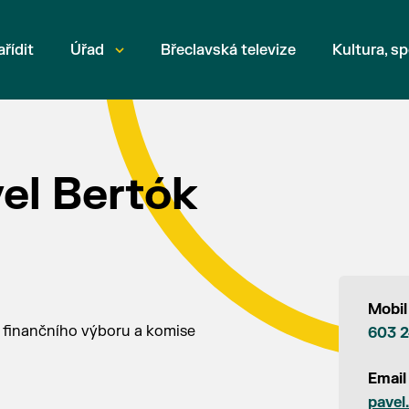
ařídit
Úřad
Břeclavská televize
Kultura, sp
vel Bertók
Mobil
n finančního výboru a komise
603 
Email
pavel