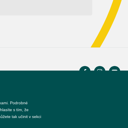
s
nkami. Podrobné
hlasíte s tím, že
žete tak učinit v sekci