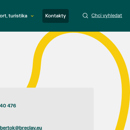
Chci vyhledat
ort, turistika
Kontakty
240 476
.bertok@breclav.eu