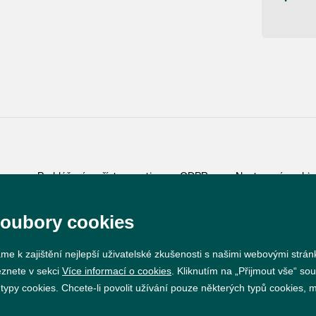
Prohlášení o přístupnosti
GDPR
Nastavení cookie
soubory cookies
Vytvořil
webProgress
me k zajištění nejlepší uživatelské zkušenosti s našimi webovými strá
eznete v sekci
Více informací o cookies
. Kliknutím na „Přijmout vše“ sou
py cookies. Chcete-li povolit užívání pouze některých typů cookies, mů