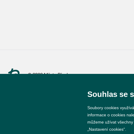
© 2026 Město Břeclav
Souhlas se 
Soubory cookies využívá
informace o cookies nal
můžeme užívat všechny ty
„Nastavení cookies“.