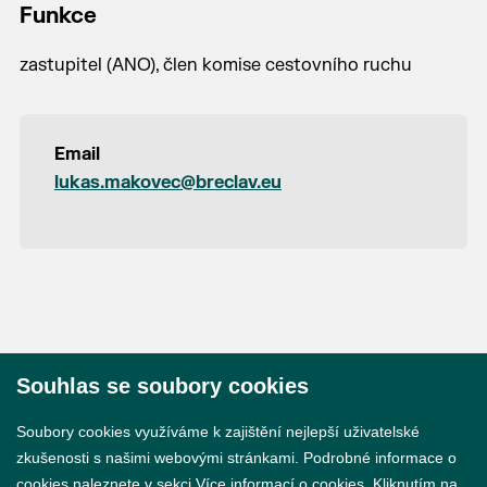
Funkce
zastupitel (ANO), člen komise cestovního ruchu
Email
lukas.makovec@breclav.eu
Souhlas se soubory cookies
© 2026 Město Břeclav
Soubory cookies využíváme k zajištění nejlepší uživatelské
zkušenosti s našimi webovými stránkami. Podrobné informace o
cookies naleznete v sekci
Více informací o cookies
. Kliknutím na