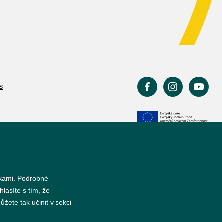
s
nkami. Podrobné
hlasíte s tím, že
žete tak učinit v sekci