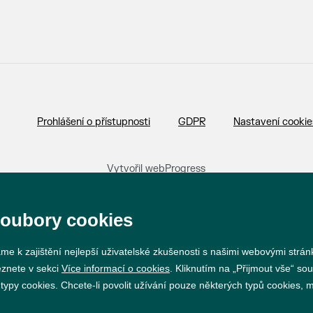
Prohlášení o přístupnosti
GDPR
Nastavení cookie
Vytvořil
webProgress
soubory cookies
me k zajištění nejlepší uživatelské zkušenosti s našimi webovými strá
eznete v sekci
Více informací o cookies
. Kliknutím na „Přijmout vše“ sou
py cookies. Chcete-li povolit užívání pouze některých typů cookies, mů