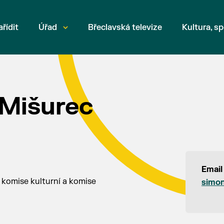
ařídit
Úřad
Břeclavská televize
Kultura, sp
Mišurec
Email
n komise kulturní a komise
simon