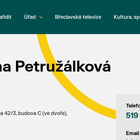
ařídit
Úřad
Břeclavská televize
Kultura, sp
na Petružálková
Telef
a 42/3, budova C (ve dvoře),
519
Email