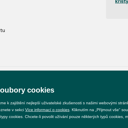
krist
ntu
soubory cookies
Prohlášení o přístupnosti
GDPR
Nastavení cookie
me k zajištění nejlepší uživatelské zkušenosti s našimi webovými strá
Vytvořil
webProgress
eznete v sekci
Více informací o cookies
. Kliknutím na „Přijmout vše“ sou
py cookies. Chcete-li povolit užívání pouze některých typů cookies, mů