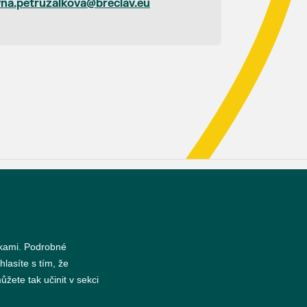
yna.petruzalkova@breclav.eu
s
nkami. Podrobné
hlasíte s tím, že
žete tak učinit v sekci