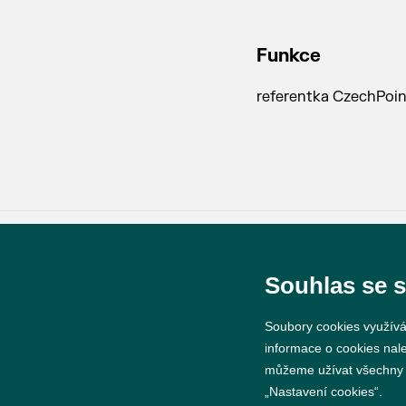
Funkce
referentka CzechPoi
Souhlas se 
© 2026 Město Břeclav
Soubory cookies využívá
informace o cookies nal
můžeme užívat všechny ty
„Nastavení cookies“.