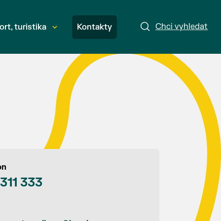
Chci vyhledat
ort, turistika
Kontakty
on
 311 333